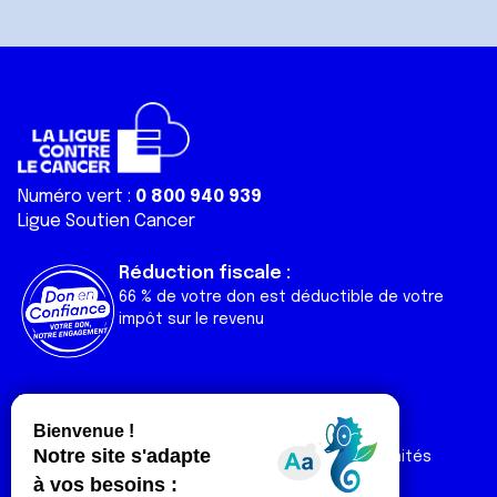
Numéro vert :
0 800 940 939
Ligue Soutien Cancer
Réduction fiscale :
66 % de votre don est déductible de votre
impôt sur le revenu
Liens utiles
Espaces
Nos actualités
Forum
Nos publications
Espace Ligue & comités
Contact
Espace chercheur