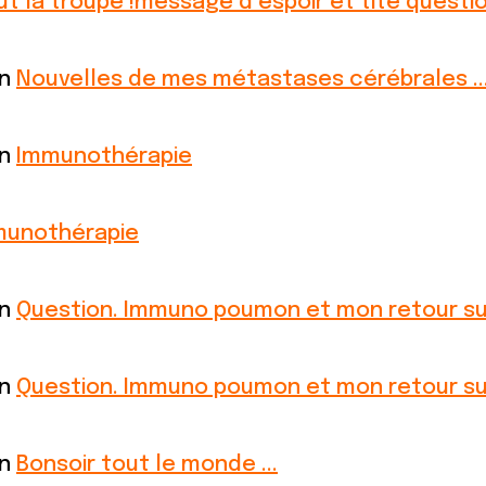
ut la troupe !message d espoir et tite questi
on
Nouvelles de mes métastases cérébrales ..
on
Immunothérapie
munothérapie
on
Question. Immuno poumon et mon retour sur
on
Question. Immuno poumon et mon retour sur
on
Bonsoir tout le monde ...