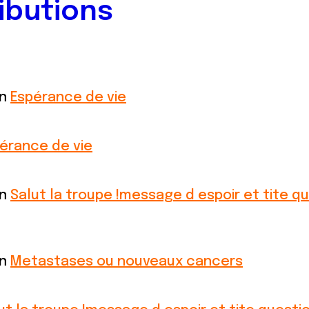
ibutions
on
Espérance de vie
érance de vie
on
Salut la troupe !message d espoir et tite q
on
Metastases ou nouveaux cancers