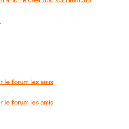
on à notre cher doc sur l’immuno
.
 le forum les amis
 le forum les amis