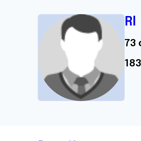
Rl
73 
18