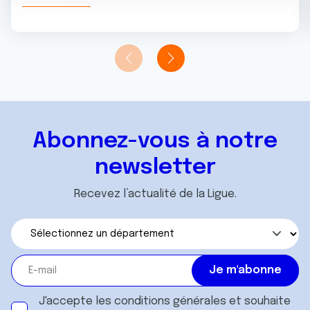
n
notre site avec nos partenaires de médias sociaux, de
t
publicité et d'analyse, qui peuvent combiner celles-ci
avec d'autres informations que vous leur avez fournies
ou qu'ils ont collectées lors de votre utilisation de leurs
services.
Abonnez-vous à notre
newsletter
Recevez l’actualité de la Ligue.
J'accepte les
conditions générales
et souhaite