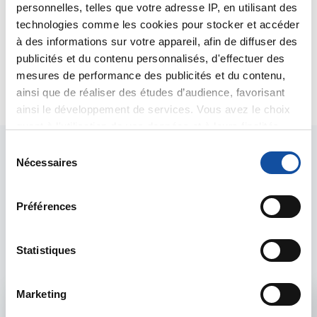
cancéreuses mettent en jeu pour déjouer les
personnelles, telles que votre adresse IP, en utilisant des
défenses immunitaires.
technologies comme les cookies pour stocker et accéder
Bien cordialement
à des informations sur votre appareil, afin de diffuser des
Dr A.Marceau
publicités et du contenu personnalisés, d'effectuer des
mesures de performance des publicités et du contenu,
Citer
ainsi que de réaliser des études d’audience, favorisant
ainsi le développement de services. Vous avez le choix
quant à l'utilisation de vos données et à leurs finalités.
Vous pouvez modifier ou retirer votre consentement à
S
tout moment en consultant la Déclaration relative aux
Nécessaires
é
cookies ou en cliquant sur l'icône de confidentialité.
l
e
Préférences
Si vous le permettez, nous aimerions également :
c
Les intervenants du
Collecter des informations sur votre localisation
t
forum
géographique qui peuvent être précises à plusieurs
i
Statistiques
mètres près
o
Identifier votre appareil en l'analysant activement
n
Marketing
pour en relever les caractéristiques spécifiques
d
Admin forum
(empreintes digitales).