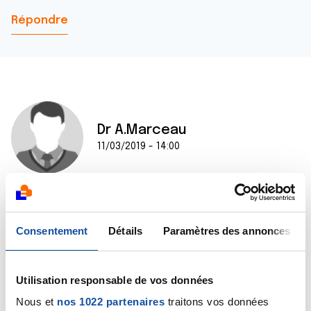
Répondre
Dr A.Marceau
11/03/2019 - 14:00
Bonjour,
Opdivo est le nom commercial d'une molécule
Consentement
Détails
Paramètres des annonces
d'immunothérapie, le nivolumab. Des essais cliniques
publiés l'an dernier ont montré que cette molécule
permettait d'améliorer le pronostic de certains cas de
Utilisation responsable de vos données
cancer bronchique à petites cellules. Ce médicament
agit en bloquant les mécanismes que les cellules
Nous et
nos 1022 partenaires
traitons vos données