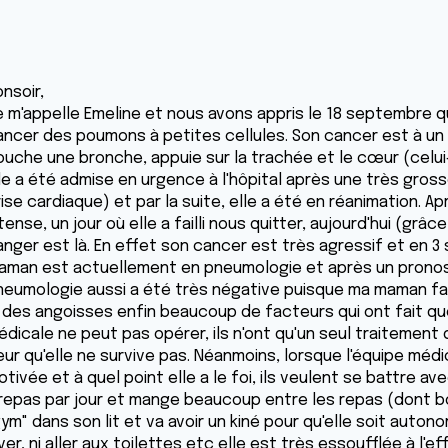
nsoir,
e m'appelle Emeline et nous avons appris le 18 septembre 
ancer des poumons à petites cellules. Son cancer est à un
ouche une bronche, appuie sur la trachée et le cœur (celui
lle a été admise en urgence à l'hôpital après une très gros
rise cardiaque) et par la suite, elle a été en réanimation. 
tense, un jour où elle a failli nous quitter, aujourd'hui (gr
anger est là. En effet son cancer est très agressif et en 3
aman est actuellement en pneumologie et après un pronosti
neumologie aussi a été très négative puisque ma maman fait
, des angoisses enfin beaucoup de facteurs qui ont fait que
dicale ne peut pas opérer, ils n'ont qu'un seul traitement q
eur qu'elle ne survive pas. Néanmoins, lorsque l'équipe méd
tivée et à quel point elle a le foi, ils veulent se battre a
 repas par jour et mange beaucoup entre les repas (dont boi
ym" dans son lit et va avoir un kiné pour qu'elle soit autono
ver, ni aller aux toilettes etc elle est très essoufflée à l'e