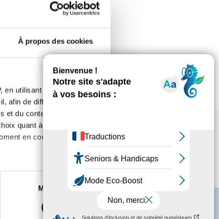
À propos des cookies
 en utilisant des
, afin de diffuser des
s et du contenu, ainsi que de
oix quant à l'utilisation de
moment en consultant la
es à plusieurs mètres près
Marketing
s spécifiques (empreintes