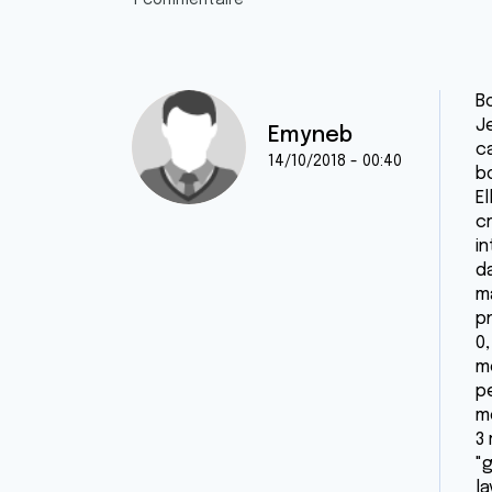
1 commentaire
Bo
J
Emyneb
c
14/10/2018 - 00:40
b
E
c
in
d
m
p
0
mé
p
mo
3
"g
la