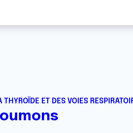
s
 THYROÏDE ET DES VOIES RESPIRATOI
poumons