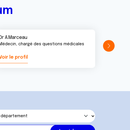
rum
Dr A.Marceau
Médecin, chargé des questions médicales
Voir le profil
Voir le pr