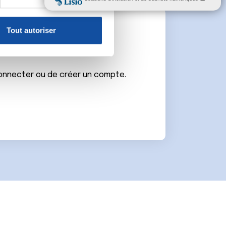
, reportez-vous à la
section «
claration sur les cookies.
Tout autoriser
e
nnalités relatives aux médias
on de notre site avec nos
 d'autres informations que
connecter ou de créer un compte.