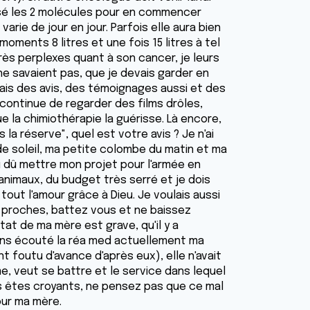
ivisé les 2 molécules pour en commencer
varie de jour en jour. Parfois elle aura bien
moments 8 litres et une fois 15 litres à tel
 très perplexes quant à son cancer, je leurs
ne savaient pas, que je devais garder en
lais des avis, des témoignages aussi et des
 continue de regarder des films drôles,
 la chimiothérapie la guérisse. Là encore,
a réserve", quel est votre avis ? Je n'ai
e soleil, ma petite colombe du matin et ma
ai dû mettre mon projet pour l'armée en
 animaux, du budget très serré et je dois
 tout l'amour grâce à Dieu. Je voulais aussi
s proches, battez vous et ne baissez
tat de ma mère est grave, qu'il y a
ons écouté la réa med actuellement ma
t foutu d'avance d'après eux), elle n'avait
e, veut se battre et le service dans lequel
ous êtes croyants, ne pensez pas que ce mal
pour ma mère.