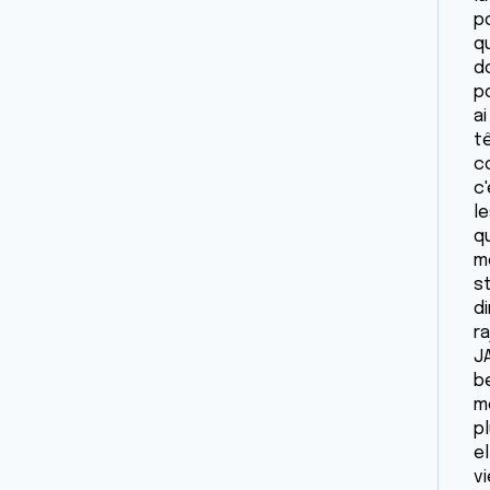
p
qu
do
po
a
t
c
c
l
q
m
s
di
r
J
b
mè
p
e
vi