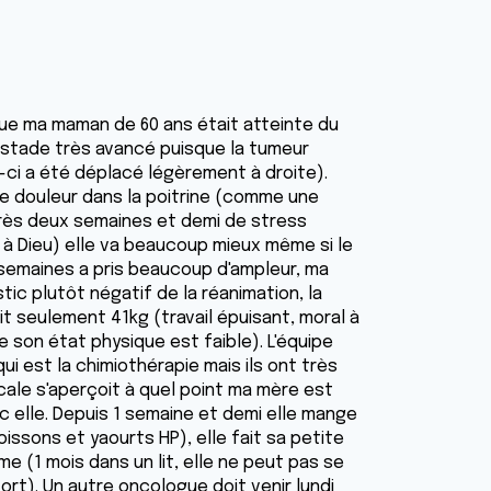
que ma maman de 60 ans était atteinte du
 stade très avancé puisque la tumeur
-ci a été déplacé légèrement à droite).
se douleur dans la poitrine (comme une
Après deux semaines et demi de stress
âce à Dieu) elle va beaucoup mieux même si le
 semaines a pris beaucoup d'ampleur, ma
c plutôt négatif de la réanimation, la
 seulement 41kg (travail épuisant, moral à
 son état physique est faible). L'équipe
ui est la chimiothérapie mais ils ont très
icale s'aperçoit à quel point ma mère est
vec elle. Depuis 1 semaine et demi elle mange
ssons et yaourts HP), elle fait sa petite
me (1 mois dans un lit, elle ne peut pas se
ffort). Un autre oncologue doit venir lundi