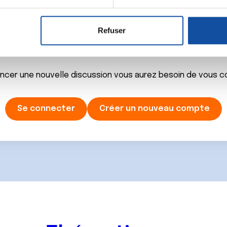
aitement de vos données personnelles et définir vos préférences
er ou retirer votre consentement à tout moment à partir de la dé
Refuser
Ecrire un commentair
e personnaliser le contenu et les annonces, d'offrir des fonctio
rafic. Nous partageons également des informations sur l'utilisati
, de publicité et d'analyse, qui peuvent combiner celles-ci avec
ancer une nouvelle discussion vous aurez besoin de vous 
ils ont collectées lors de votre utilisation de leurs services.
Se connecter
Créer un nouveau compte