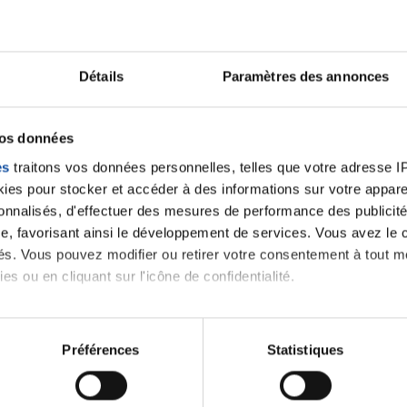
Je prierai pour vous.
Amitiés.
Détails
Paramètres des annonces
Citer
vos données
es
traitons vos données personnelles, telles que votre adresse IP,
es pour stocker et accéder à des informations sur votre appareil
sonnalisés, d'effectuer des mesures de performance des publicité
e, favorisant ainsi le développement de services. Vous avez le ch
ités. Vous pouvez modifier ou retirer votre consentement à tout 
es ou en cliquant sur l'icône de confidentialité.
imerions également :
tions sur votre localisation géographique qui peuvent être précis
Préférences
Statistiques
eil en l'analysant activement pour en relever les caractéristique