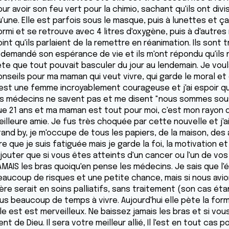
our avoir son feu vert pour la chimio, sachant qu'ils ont d
'une. Elle est parfois sous le masque, puis à lunettes et ça 
rmi et se retrouve avec 4 litres d'oxygène, puis à d'autres 
int qu'ils parlaient de la remettre en réanimation. Ils sont
i demandé son espérance de vie et ils m'ont répondu qu'ils 
ête que tout pouvait basculer du jour au lendemain. Je vou
onseils pour ma maman qui veut vivre, qui garde le moral et
'est une femme incroyablement courageuse et j'ai espoir que
es médecins ne savent pas et me disent "nous sommes sous l
ue 21 ans et ma maman est tout pour moi, c'est mon rayon d
eilleure amie. Je fus très choquée par cette nouvelle et j'
tand by, je m'occupe de tous les papiers, de la maison, des
re que je suis fatiguée mais je garde la foi, la motivation et
ajouter que si vous êtes atteints d'un cancer ou l'un de vo
AMAIS les bras quoiqu'en pense les médecins. Je sais que l'é
eaucoup de risques et une petite chance, mais si nous avi
re serait en soins palliatifs, sans traitement (son cas étan
lus beaucoup de temps à vivre. Aujourd'hui elle pète la form
lle est est merveilleux. Ne baissez jamais les bras et si v
ent de Dieu. Il sera votre meilleur allié, Il l'est en tout cas 