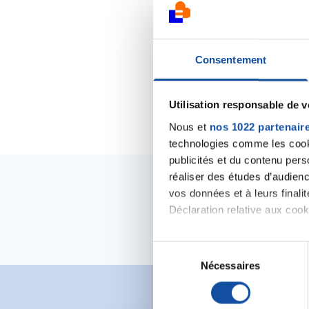
Consentement
Utilisation responsable de 
Nous et
nos 1022 partenair
technologies comme les cooki
publicités et du contenu per
réaliser des études d’audienc
vos données et à leurs final
Déclaration relative aux cooki
Si vous le permettez, nous a
S
Collecter des informa
Nécessaires
é
Identifier votre appar
l
digitales).
e