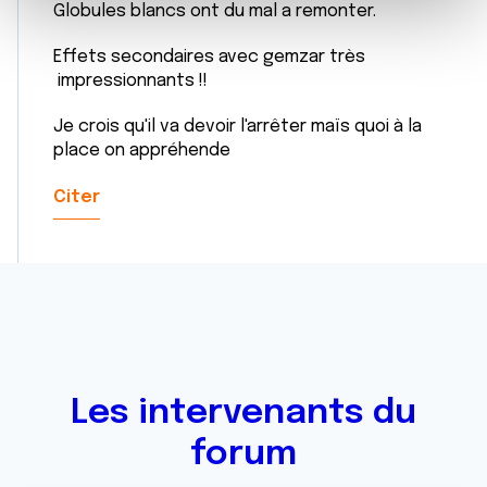
e
et les annonces, d'offrir des fonctionnalités relatives aux
Globules blancs ont du mal a remonter.
m
médias sociaux et d'analyser notre trafic. Nous
e
partageons également des informations sur l'utilisation de
Effets secondaires avec gemzar très
n
notre site avec nos partenaires de médias sociaux, de
impressionnants !!
t
publicité et d'analyse, qui peuvent combiner celles-ci
Je crois qu'il va devoir l'arrêter maïs quoi à la
avec d'autres informations que vous leur avez fournies
place on appréhende
ou qu'ils ont collectées lors de votre utilisation de leurs
services.
Citer
Les intervenants du
forum