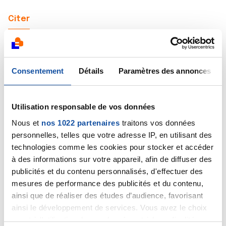
Citer
Consentement
Détails
Paramètres des annonces
Dr A.Marceau
21/05/2024 - 08:56
Utilisation responsable de vos données
Nous et
nos 1022 partenaires
traitons vos données
personnelles, telles que votre adresse IP, en utilisant des
technologies comme les cookies pour stocker et accéder
Bonjour,
à des informations sur votre appareil, afin de diffuser des
L'effet de la transfusion n'a pas été très important
publicités et du contenu personnalisés, d'effectuer des
mais normalement, la production naturelle de
mesures de performance des publicités et du contenu,
plaquettes devrait être en marche et le taux devrait
ainsi que de réaliser des études d’audience, favorisant
progressivement remonter, le prochain dosage
ainsi le développement de services. Vous avez le choix
devrait sans doute le montrer.
quant à l'utilisation de vos données et à leurs finalités.