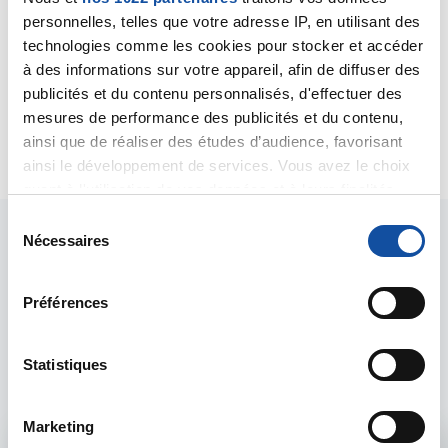
souvent être contrôlé par les traitements les plus
personnelles, telles que votre adresse IP, en utilisant des
récents comme l'immunothérapie ou une thérapie
technologies comme les cookies pour stocker et accéder
ciblée.
à des informations sur votre appareil, afin de diffuser des
Bien cordialement
publicités et du contenu personnalisés, d'effectuer des
Dr A.Marceau
mesures de performance des publicités et du contenu,
Citer
ainsi que de réaliser des études d’audience, favorisant
ainsi le développement de services. Vous avez le choix
quant à l'utilisation de vos données et à leurs finalités.
Vous pouvez modifier ou retirer votre consentement à
S
tout moment en consultant la Déclaration relative aux
Nécessaires
é
cookies ou en cliquant sur l'icône de confidentialité.
l
e
Préférences
Si vous le permettez, nous aimerions également :
c
Les intervenants du
Collecter des informations sur votre localisation
t
géographique qui peuvent être précises à plusieurs
i
Statistiques
forum
mètres près
o
Identifier votre appareil en l'analysant activement
n
Marketing
pour en relever les caractéristiques spécifiques
d