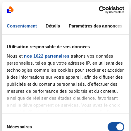
Bonsoir Chloe50, si vous saviez comme votre message
me fait du bien ! Vous me redonnez de l espoir. Oui j
Consentement
Détails
Paramètres des annonces
aimerais échanger avec vous par mail mais je ne sais
pas comment on fait pour se passer nos adresses
mail en privé.....merci beaucoup !
Utilisation responsable de vos données
Citer
Nous et
nos 1022 partenaires
traitons vos données
personnelles, telles que votre adresse IP, en utilisant des
technologies comme les cookies pour stocker et accéder
à des informations sur votre appareil, afin de diffuser des
publicités et du contenu personnalisés, d'effectuer des
mesures de performance des publicités et du contenu,
clarinou
ainsi que de réaliser des études d’audience, favorisant
28/04/2019 - 09:32
ainsi le développement de services. Vous avez le choix
quant à l'utilisation de vos données et à leurs finalités.
Vous pouvez modifier ou retirer votre consentement à
S
tout moment en consultant la Déclaration relative aux
Nécessaires
C'est bon Claudine, je vous ai envoyé un mail et ai
é