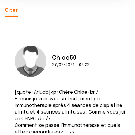
n
notre site avec nos partenaires de médias sociaux, de
Citer
t
publicité et d'analyse, qui peuvent combiner celles-ci
avec d'autres informations que vous leur avez fournies
ou qu'ils ont collectées lors de votre utilisation de leurs
services.
Chloe50
27/07/2021 - 08:22
[quote=Arludo]<p>Chère Chloé<br />
Bonsoir je vais avoir un traitement par
immunothérapie après 4 séances de cisplatine
alimta et 4 séances alimta seul. Comme vous j’ai
un CBNPC.<br />
Comment se passe l’immunothérapie et quels
effets secondaires.<br />