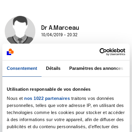
Dr A.Marceau
10/04/2019 - 20:32
Bonjour,
Consentement
Détails
Paramètres des annonces
Je ne dispose pas d’assez d’informations pour vous
répondre, la question doit être posée à son
oncologue.
Bien cordialement
Utilisation responsable de vos données
Dr A Marceau
Nous et
nos 1022 partenaires
traitons vos données
personnelles, telles que votre adresse IP, en utilisant des
Citer
technologies comme les cookies pour stocker et accéder
à des informations sur votre appareil, afin de diffuser des
publicités et du contenu personnalisés, d'effectuer des