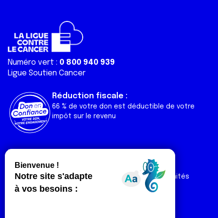
Numéro vert :
0 800 940 939
Ligue Soutien Cancer
Réduction fiscale :
66 % de votre don est déductible de votre
impôt sur le revenu
Liens utiles
Espaces
Nos actualités
Forum
Nos publications
Espace Ligue & comités
Contact
Espace chercheur
Devenir partenaire
Espace presse
Magazine Vivre
Intranet