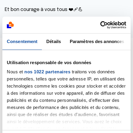
Et bon courage à vous tous ❤️‍🩹💪
Répondre
Consentement
Détails
Paramètres des annonces
Utilisation responsable de vos données
Dr A.Marceau
Nous et
nos 1022 partenaires
traitons vos données
06/02/2024 - 08:52
personnelles, telles que votre adresse IP, en utilisant des
technologies comme les cookies pour stocker et accéder
à des informations sur votre appareil, afin de diffuser des
publicités et du contenu personnalisés, d'effectuer des
Bonjour,
mesures de performance des publicités et du contenu,
ainsi que de réaliser des études d’audience, favorisant
Bien sûr, je comprends votre inquiétude et l'envie de
ainsi le développement de services. Vous avez le choix
savoir. Mais tant qu'il n'y a pas de diagnostic précis,
non seulement sur la localisation précise de ce
quant à l'utilisation de vos données et à leurs finalités.