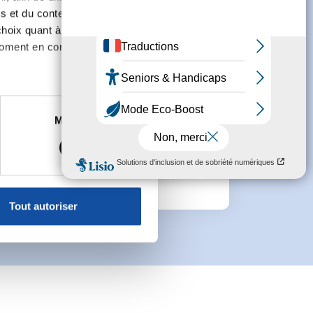
s et du contenu, ainsi que de
oix quant à l'utilisation de
moment en consultant la
e
es à plusieurs mètres près
connecter ou de créer un compte.
Marketing
s spécifiques (empreintes
, reportez-vous à la
section «
claration sur les cookies.
Tout autoriser
nnalités relatives aux médias
on de notre site avec nos
 d'autres informations que