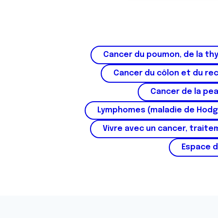
n
s
e
n
t
Cancer du poumon, de la thy
e
Cancer du côlon et du re
m
e
Cancer de la pe
n
Lymphomes (maladie de Hodg
t
Vivre avec un cancer, traite
Espace d