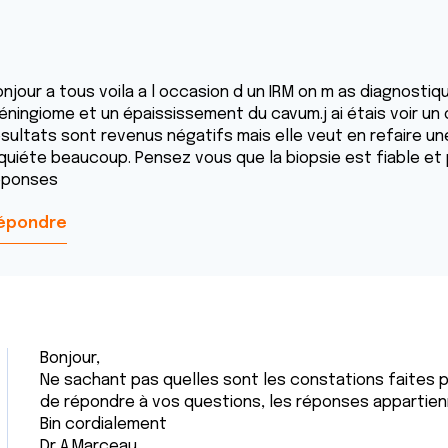
onjour a tous voila a l occasion d un IRM on m as diagnost
éningiome et un épaississement du cavum.j ai étais voir un o
ésultats sont revenus négatifs mais elle veut en refaire u
nquiéte beaucoup. Pensez vous que la biopsie est fiable et
éponses
épondre
Bonjour,
Ne sachant pas quelles sont les constations faites pa
de répondre à vos questions, les réponses appartien
Bin cordialement
Dr A.Marceau