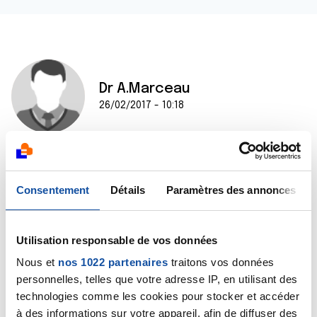
Dr A.Marceau
26/02/2017 - 10:18
Bonjour,
Vous pouvez en effet échanger sur ce forum et
Consentement
Détails
Paramètres des annonces
j'espère que vous aurez des témoignages pour cela.
Vous pouvez également rejoindre un groupe de
paroles en passant par le comité départemental de
Utilisation responsable de vos données
La Ligue.
Nous et
nos 1022 partenaires
traitons vos données
Bien cordialement
Dr A.Marceau
personnelles, telles que votre adresse IP, en utilisant des
technologies comme les cookies pour stocker et accéder
Citer
à des informations sur votre appareil, afin de diffuser des