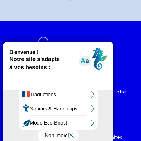
Numéro vert :
0 800 940 939
Ligue Soutien Cancer
Réduction fiscale :
66 % de votre don est déductible de votre
impôt sur le revenu
Liens utiles
Espaces
Nos actualités
Forum
Nos publications
Espace Ligue & comités