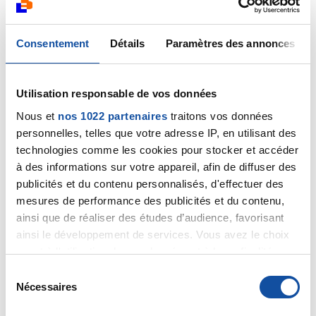
12/10/2023 - 23:38
Consentement
Détails
Paramètres des annonces
Bonjour,
Utilisation responsable de vos données
Je suis désolé mais je n'ai pas l'expérience de ces
Nous et
nos 1022 partenaires
traitons vos données
produits et ne connais pas de confrère sur Boulogne-
personnelles, telles que votre adresse IP, en utilisant des
Billancourt ayant ce type de compétences. J'espère
technologies comme les cookies pour stocker et accéder
cependant que vous recevrez des témoignages
utiles sur ce forum.
à des informations sur votre appareil, afin de diffuser des
publicités et du contenu personnalisés, d'effectuer des
Bien cordialement
mesures de performance des publicités et du contenu,
ainsi que de réaliser des études d’audience, favorisant
Dr A Marceau
ainsi le développement de services. Vous avez le choix
quant à l'utilisation de vos données et à leurs finalités.
Citer
Vous pouvez modifier ou retirer votre consentement à
S
tout moment en consultant la Déclaration relative aux
Nécessaires
é
cookies ou en cliquant sur l'icône de confidentialité.
l