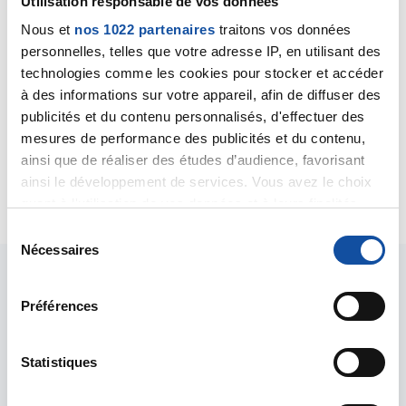
Utilisation responsable de vos données
que les analyses du liquide ponctionné et du sang
Nous et
nos 1022 partenaires
traitons vos données
sont normales. Cela peut aussi se voir en cas
d'insuffisance hépatique.
personnelles, telles que votre adresse IP, en utilisant des
Cette situation nécessite de poursuivre les
technologies comme les cookies pour stocker et accéder
investigations cliniques, je ne puis vous aider
à des informations sur votre appareil, afin de diffuser des
davantage.
publicités et du contenu personnalisés, d'effectuer des
Cordialement
mesures de performance des publicités et du contenu,
Dr A.Marceau
ainsi que de réaliser des études d’audience, favorisant
ainsi le développement de services. Vous avez le choix
Citer
quant à l'utilisation de vos données et à leurs finalités.
Vous pouvez modifier ou retirer votre consentement à
S
tout moment en consultant la Déclaration relative aux
Nécessaires
é
cookies ou en cliquant sur l'icône de confidentialité.
l
e
Préférences
Si vous le permettez, nous aimerions également :
c
Collecter des informations sur votre localisation
t
géographique qui peuvent être précises à plusieurs
i
Statistiques
Les intervenants du
mètres près
o
forum
Identifier votre appareil en l'analysant activement
n