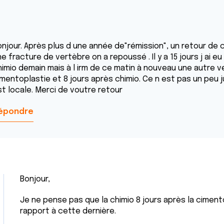
onjour. Après plus d une année de"rémission", un retour de
e fracture de vertèbre on a repoussé . Il y a 15 jours j ai e
himio demain mais à l irm de ce matin à nouveau une autre 
imentoplastie et 8 jours après chimio. Ce n est pas un peu 
st locale. Merci de voutre retour
épondre
Bonjour,
Je ne pense pas que la chimio 8 jours après la cimen
rapport à cette dernière.