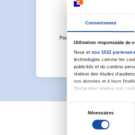
Consentement
Pour écrire un commentaire ou l
Utilisation responsable de 
Nous et
nos 1022 partenair
technologies comme les cooki
publicités et du contenu per
réaliser des études d’audienc
vos données et à leurs final
Déclaration relative aux cooki
Si vous le permettez, nous a
S
Collecter des informa
Nécessaires
é
Identifier votre appar
l
digitales).
e
Pour en savoir plus sur le tr
c