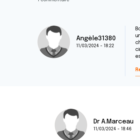
1 commentaire
B
un
Angèle31380
c
11/03/2024 - 18:22
c
e
R
Dr A.Marceau
11/03/2024 - 18:46