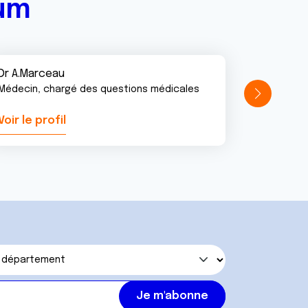
rum
Dr A.Marceau
Médecin, chargé des questions médicales
Voir le profil
Voir le pr