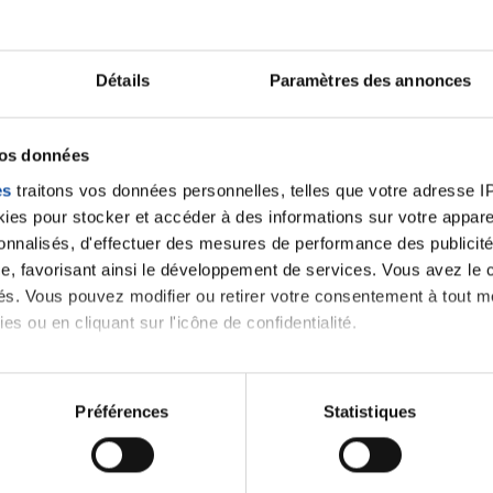
Ecrire un commentair
Détails
Paramètres des annonces
ancer une nouvelle discussion vous aurez besoin de vous 
vos données
es
traitons vos données personnelles, telles que votre adresse IP,
Se connecter
Créer un nouveau compte
es pour stocker et accéder à des informations sur votre appareil
sonnalisés, d'effectuer des mesures de performance des publicité
e, favorisant ainsi le développement de services. Vous avez le ch
ités. Vous pouvez modifier ou retirer votre consentement à tout 
es ou en cliquant sur l'icône de confidentialité.
imerions également :
tions sur votre localisation géographique qui peuvent être précis
Préférences
Statistiques
eil en l'analysant activement pour en relever les caractéristique
Thématiques
aitement de vos données personnelles et définir vos préférences