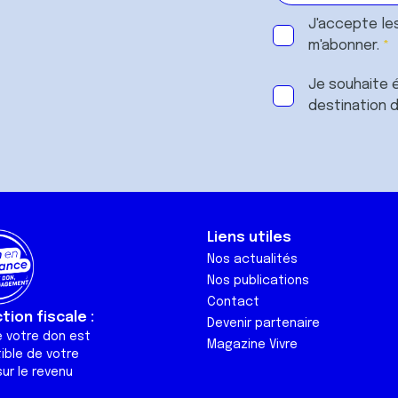
J'accepte le
m'abonner.
Je souhaite é
destination 
Liens utiles
Nos actualités
Nos publications
Contact
ion fiscale :
Devenir partenaire
e votre don est
Magazine Vivre
ible de votre
ur le revenu