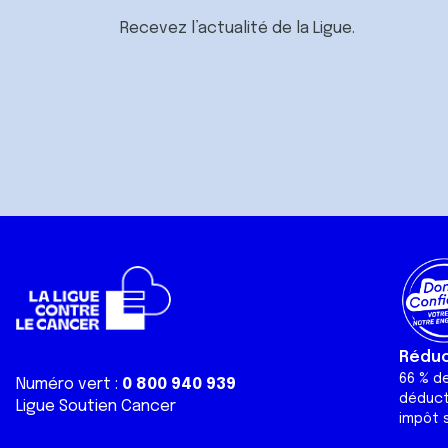
Recevez l’actualité de la Ligue.
Réduct
66 % d
Numéro vert :
0 800 940 939
déduct
Ligue Soutien Cancer
impôt s