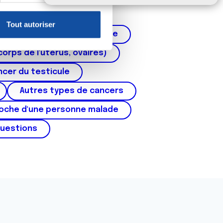
claration sur les cookies.
Tout autoriser
nnalités relatives aux médias
Cancer de la prostate
on de notre site avec nos
corps de l'utérus, ovaires)
 d'autres informations que
cer du testicule
Autres types de cancers
roche d'une personne malade
questions