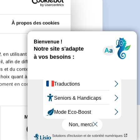
e
À propos des cookies
connecter ou de créer un compte.
 en utilisant des
, afin de diffuser des
s et du contenu, ainsi que de
oix quant à l'utilisation de
moment en consultant la
es à plusieurs mètres près
Marketing
s spécifiques (empreintes
, reportez-vous à la
section «