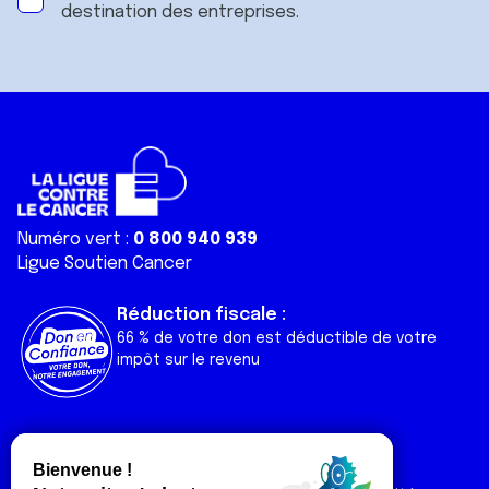
destination des entreprises.
Numéro vert :
0 800 940 939
Ligue Soutien Cancer
Réduction fiscale :
66 % de votre don est déductible de votre
impôt sur le revenu
Liens utiles
Espaces
Nos actualités
Forum