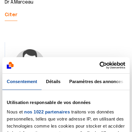
Dr A.Marceau
Citer
Jojo59
14/04/2020 - 19:22
Consentement
Détails
Paramètres des annonces
[quote=atmed]<p>Bonjour,<br />
Sur la base de ce compte-rendu, il m'est
Utilisation responsable de vos données
impossible d'en dire davantage que votre
Nous et
nos 1022 partenaires
traitons vos données
médecin.<br />
personnelles, telles que votre adresse IP, en utilisant des
Bien cordialement<br />
technologies comme les cookies pour stocker et accéder
Dr A.Marceau</p>[/quote]