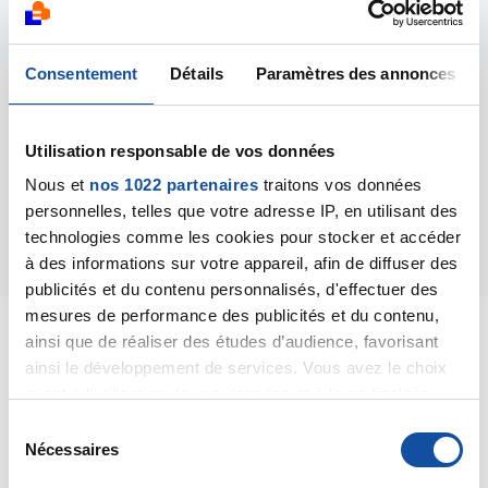
quiétude, je suis en attente de déconfinement en vue
de reprendre mes consultations. Je souffre
également de douleurs cervicales au côté où j'ai les
nodules et ganglions et cela m'inquiète trop, je ne
Consentement
Détails
Paramètres des annonces
sais pas à quoi c'est dû.
Je vous prie de bien vouloir m'élucider à propos de
mon cas, et si vous pensez qu'il y a un danger
Utilisation responsable de vos données
d'attendre encore avant de passer à l'opération.
Nous et
nos 1022 partenaires
traitons vos données
Je vous sais gré de votre amabilité.
personnelles, telles que votre adresse IP, en utilisant des
technologies comme les cookies pour stocker et accéder
Répondre
à des informations sur votre appareil, afin de diffuser des
publicités et du contenu personnalisés, d'effectuer des
mesures de performance des publicités et du contenu,
ainsi que de réaliser des études d’audience, favorisant
ainsi le développement de services. Vous avez le choix
quant à l'utilisation de vos données et à leurs finalités.
Dr A.Marceau
Vous pouvez modifier ou retirer votre consentement à
S
17/04/2020 - 08:10
tout moment en consultant la Déclaration relative aux
Nécessaires
é
cookies ou en cliquant sur l'icône de confidentialité.
l