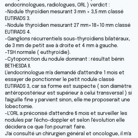
endocrinologues, radiologues, ORL ) verdict :
-Nodule thyroïdien mesurant 3 mm × 3,5 mm classé
EUTIRADS 3.
-Nodule thyroïdien mesurant 27 mm×18×10 mm classé
EUTIRADS 4.
-Ganglions récurrentiels sous-thyroïdiens bilatéraux,
de 3 mm de petit axe à droite et 4 mm à gauche.
-TSH normale ( euthyroïdie).
-Cytoponction du nodule dominant : résultat bénin
BETHESDA II.
L'endocrinologue m'a demandé d'attendre 1 mois et
essayer de ponctionner le petit nodule classé
EUTIRADS 3, car sa forme est suspecte ( son diamètre
antéropostérieur est supérieur à celui transversal ) si
l'aiguille fine y parvient sinon, elle me proposerait une
lobectomie.
-L'ORL a préconisé d'attendre 6 mois et surveiller les
nodules par l'écho-doppler et selon l'évolution elle
décidera ce que l'on pourrait faire.
J'ai consulté un chirurgien général et oncologue, il m'a