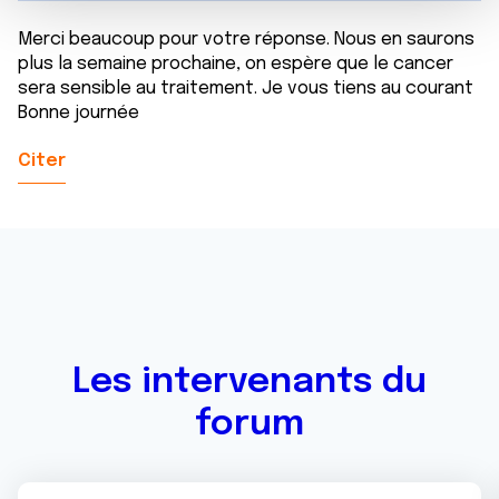
m
médias sociaux et d'analyser notre trafic. Nous
e
partageons également des informations sur l'utilisation de
Merci beaucoup pour votre réponse. Nous en saurons
n
notre site avec nos partenaires de médias sociaux, de
plus la semaine prochaine, on espère que le cancer
t
sera sensible au traitement. Je vous tiens au courant
publicité et d'analyse, qui peuvent combiner celles-ci
Bonne journée
avec d'autres informations que vous leur avez fournies
ou qu'ils ont collectées lors de votre utilisation de leurs
Citer
services.
Les intervenants du
forum