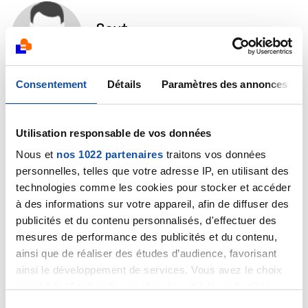
Sevt
22/09/2019 - 13:04
Consentement
Détails
Paramètres des annonces
Ainsi, étant donné que cela est bien une métastase,
le traitement peut-il être efficace à long terme ? Ma
Utilisation responsable de vos données
mère peut-elle s'en sortir et vivre encore plusieurs
années ?
Nous et
nos 1022 partenaires
traitons vos données
personnelles, telles que votre adresse IP, en utilisant des
Citer
technologies comme les cookies pour stocker et accéder
à des informations sur votre appareil, afin de diffuser des
publicités et du contenu personnalisés, d'effectuer des
mesures de performance des publicités et du contenu,
ainsi que de réaliser des études d’audience, favorisant
ainsi le développement de services. Vous avez le choix
Dr A.Marceau
quant à l'utilisation de vos données et à leurs finalités.
22/09/2019 - 14:23
Vous pouvez modifier ou retirer votre consentement à
S