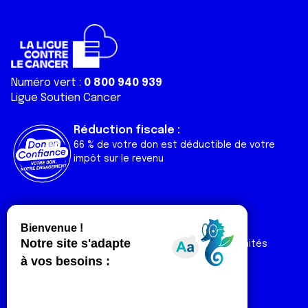
Numéro vert :
0 800 940 939
Ligue Soutien Cancer
Réduction fiscale :
66 % de votre don est déductible de votre
impôt sur le revenu
Liens utiles
Espaces
Nos actualités
Forum
Nos publications
Espace Ligue & comités
Contact
Espace chercheur
Devenir partenaire
Espace presse
Magazine Vivre
Intranet