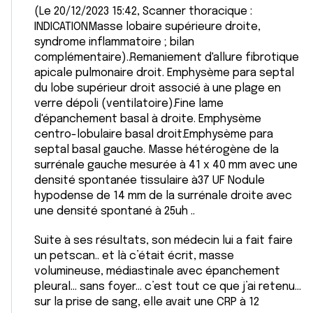
(Le 20/12/2023 15:42, Scanner thoracique :
INDICATIONMasse lobaire supérieure droite,
syndrome inflammatoire ; bilan
complémentaire)..Remaniement d'allure fibrotique
apicale pulmonaire droit. Emphysème para septal
du lobe supérieur droit associé à une plage en
verre dépoli (ventilatoire).Fine lame
d'épanchement basal à droite. Emphysème
centro-lobulaire basal droit.Emphysème para
septal basal gauche. Masse hétérogène de la
surrénale gauche mesurée à 41 x 40 mm avec une
densité spontanée tissulaire à37 UF Nodule
hypodense de 14 mm de la surrénale droite avec
une densité spontané à 25uh ..
Suite à ses résultats, son médecin lui a fait faire
un petscan.. et là c’était écrit, masse
volumineuse, médiastinale avec épanchement
pleural… sans foyer… c’est tout ce que j’ai retenu…
sur la prise de sang, elle avait une CRP à 12