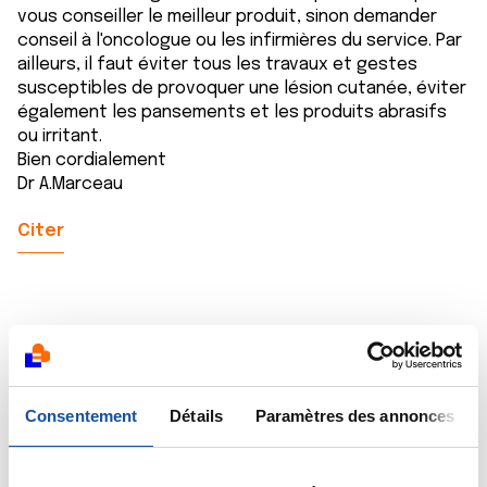
vous conseiller le meilleur produit, sinon demander
conseil à l'oncologue ou les infirmières du service. Par
ailleurs, il faut éviter tous les travaux et gestes
susceptibles de provoquer une lésion cutanée, éviter
également les pansements et les produits abrasifs
ou irritant.
Bien cordialement
Dr A.Marceau
Citer
Emma78
26/04/2016 - 11:42
Consentement
Détails
Paramètres des annonces