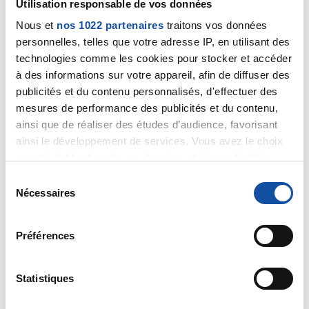
Utilisation responsable de vos données
Bonjour, il existe pas mal de soins de confort,
Nous et
nos 1022 partenaires
traitons vos données
n'hésitez pas à les demander si on ne vous les
personnelles, telles que votre adresse IP, en utilisant des
prescrit pas automatiquement.
technologies comme les cookies pour stocker et accéder
Chaque patient réagissant différemment à une
à des informations sur votre appareil, afin de diffuser des
chimiothérapie, les médecins attendent
publicités et du contenu personnalisés, d'effectuer des
généralement qu'on leur transmette les effets
mesures de performance des publicités et du contenu,
secondaires ressentis avant de prescrire.
ainsi que de réaliser des études d’audience, favorisant
ainsi le développement de services. Vous avez le choix
Dans mon cas personnel, nous avons utilisé la crème
quant à l'utilisation de vos données et à leurs finalités.
DEREXYL pour mon père, mais il y en a sûrement plein
Vous pouvez modifier ou retirer votre consentement à
d'autres !
S
tout moment en consultant la Déclaration relative aux
Nécessaires
é
Bon courage à vous 2 dans ce combat.
cookies ou en cliquant sur l'icône de confidentialité.
l
e
Préférences
Citer
Si vous le permettez, nous aimerions également :
c
Collecter des informations sur votre localisation
t
géographique qui peuvent être précises à plusieurs
i
Statistiques
mètres près
o