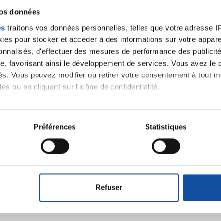
vos données
es
traitons vos données personnelles, telles que votre adresse IP,
es pour stocker et accéder à des informations sur votre appareil
sonnalisés, d'effectuer des mesures de performance des publicité
e, favorisant ainsi le développement de services. Vous avez le ch
ités. Vous pouvez modifier ou retirer votre consentement à tout 
es ou en cliquant sur l'icône de confidentialité.
imerions également :
tions sur votre localisation géographique qui peuvent être précis
Préférences
Statistiques
Ecrire un commentair
eil en l'analysant activement pour en relever les caractéristique
aitement de vos données personnelles et définir vos préférences
ancer une nouvelle discussion vous aurez besoin de vous 
er ou retirer votre consentement à tout moment à partir de la dé
Refuser
e personnaliser le contenu et les annonces, d'offrir des fonctio
Se connecter
Créer un nouveau compte
rafic. Nous partageons également des informations sur l'utilisati
, de publicité et d'analyse, qui peuvent combiner celles-ci avec