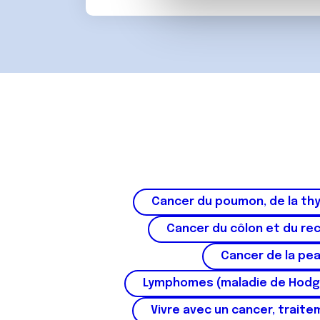
d
vous leur avez fournies ou qu'
u
c
o
n
s
e
n
t
e
m
e
Cancer du poumon, de la thy
n
t
Cancer du côlon et du re
Cancer de la pe
Lymphomes (maladie de Hodg
Vivre avec un cancer, traite