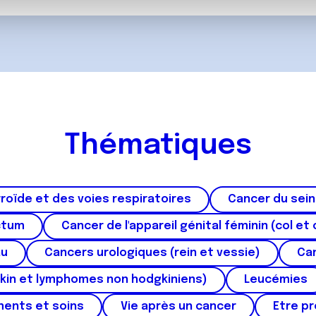
ils ont collectées lors de votre utilisation de leurs services.
Thématiques
roïde et des voies respiratoires
Cancer du sein
ctum
Cancer de l'appareil génital féminin (col et 
au
Cancers urologiques (rein et vessie)
Can
kin et lymphomes non hodgkiniens)
Leucémies
ments et soins
Vie après un cancer
Etre p