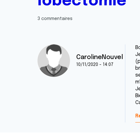
lobectomie
3 commentaires
B
J
CarolineNouvel
(
10/11/2020 - 14:07
b
se
m'
J
B
C
R