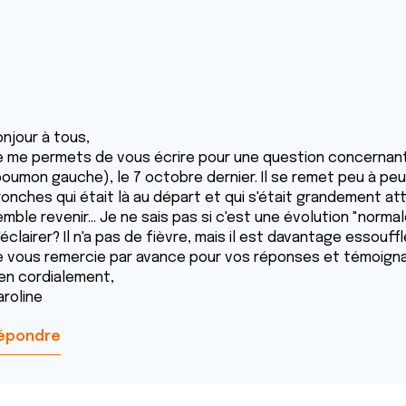
onjour à tous,
e me permets de vous écrire pour une question concernant 
poumon gauche), le 7 octobre dernier. Il se remet peu à p
ronches qui était là au départ et qui s'était grandement at
mble revenir... Je ne sais pas si c'est une évolution "normal
éclairer? Il n'a pas de fièvre, mais il est davantage essouf
e vous remercie par avance pour vos réponses et témoign
ien cordialement,
aroline
épondre