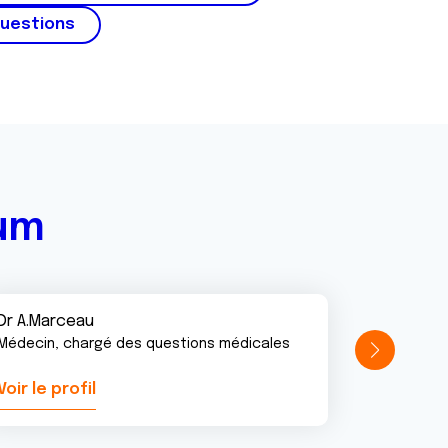
questions
rum
Dr A.Marceau
Médecin, chargé des questions médicales
Voir le profil
Voir le pr