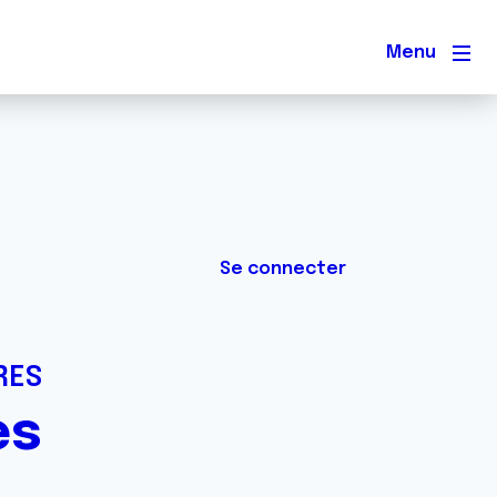
Men
Se connecter
RES
ès