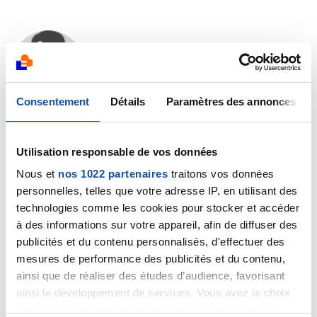
Dr A.Marceau
02/09/2023 - 08:52
Consentement
Détails
Paramètres des annonces
Bonjour,
Utilisation responsable de vos données
Votre médecin généraliste a bien fait de vous diriger
Nous et
nos 1022 partenaires
traitons vos données
vers un pneumologue afin qu'il puisse tester votre
personnelles, telles que votre adresse IP, en utilisant des
fonction respiratoire. Pour cela, il procédera à des
technologies comme les cookies pour stocker et accéder
épreuves fonctionnelles, strictement indolores,
à des informations sur votre appareil, afin de diffuser des
permettant d'évaluer l'existence ou non d'un
publicités et du contenu personnalisés, d'effectuer des
syndrome obstructif (BPCO ou asthme). L'oncologue à
mesures de performance des publicités et du contenu,
l'hôpital n'est pas outillé pour réaliser ces épreuves
ainsi que de réaliser des études d’audience, favorisant
et sans doute serait-il encore plus long de les faire
ainsi le développement de services. Vous avez le choix
faire au CHU dans le service dédié à cela.
quant à l'utilisation de vos données et à leurs finalités.