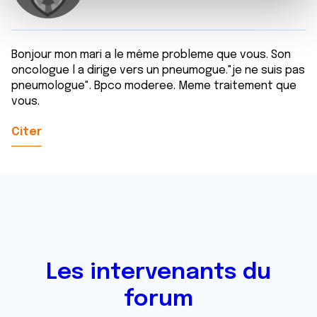
e
et les annonces, d'offrir des fonctionnalités relatives aux
m
médias sociaux et d'analyser notre trafic. Nous
e
partageons également des informations sur l'utilisation de
n
notre site avec nos partenaires de médias sociaux, de
Bonjour mon mari a le même probleme que vous. Son
oncologue l a dirige vers un pneumogue."je ne suis pas
t
publicité et d'analyse, qui peuvent combiner celles-ci
pneumologue". Bpco moderee. Meme traitement que
avec d'autres informations que vous leur avez fournies
vous.
ou qu'ils ont collectées lors de votre utilisation de leurs
services.
Citer
Les intervenants du
forum