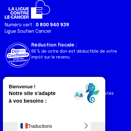
Numéro vert :
0 800 940 939
Ligue Soutien Cancer
Réduction fiscale :
66 % de votre don est déductible de votre
impôt sur le revenu
Liens utiles
Espaces
Nos actualités
Forum
Nos publications
Espace Ligue & comités
Contact
Espace chercheur
Devenir partenaire
Espace presse
Magazine Vivre
Intranet
Réseaux sociaux