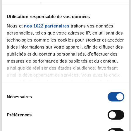
Bonjour,
Utilisation responsable de vos données
Nous et
nos 1022 partenaires
traitons vos données
Je partage ton anxiété pour les controles. Les miens
sont programmés aussi pour le 4 septembre. Nous
personnelles, telles que votre adresse IP, en utilisant des
nous soutiendrons moralement.
technologies comme les cookies pour stocker et accéder
à des informations sur votre appareil, afin de diffuser des
Bon courage
publicités et du contenu personnalisés, d'effectuer des
mesures de performance des publicités et du contenu,
Citer
ainsi que de réaliser des études d’audience, favorisant
ainsi le développement de services. Vous avez le choix
quant à l'utilisation de vos données et à leurs finalités.
Vous pouvez modifier ou retirer votre consentement à
S
tout moment en consultant la Déclaration relative aux
Nécessaires
é
cookies ou en cliquant sur l'icône de confidentialité.
l
Martclo
e
15/08/2023 - 15:03
Préférences
Si vous le permettez, nous aimerions également :
c
Collecter des informations sur votre localisation
t