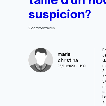
taille d'un n
suspicion?
2 commentaires
Bo
maria
J
christina
d
m
08/11/2020 - 11:30
Su
s
3,
m
a
Le
a