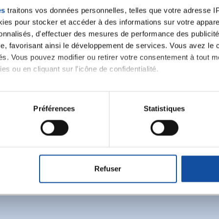
es
traitons vos données personnelles, telles que votre adresse IP,
es pour stocker et accéder à des informations sur votre appareil
sonnalisés, d'effectuer des mesures de performance des publicité
e, favorisant ainsi le développement de services. Vous avez le ch
ités. Vous pouvez modifier ou retirer votre consentement à tout 
es ou en cliquant sur l'icône de confidentialité.
imerions également :
Ecrire un commentair
tions sur votre localisation géographique qui peuvent être précis
Préférences
Statistiques
eil en l'analysant activement pour en relever les caractéristique
ancer une nouvelle discussion vous aurez besoin de vous 
aitement de vos données personnelles et définir vos préférences
er ou retirer votre consentement à tout moment à partir de la dé
Se connecter
Créer un nouveau compte
Refuser
e personnaliser le contenu et les annonces, d'offrir des fonctio
rafic. Nous partageons également des informations sur l'utilisati
, de publicité et d'analyse, qui peuvent combiner celles-ci avec
ils ont collectées lors de votre utilisation de leurs services.