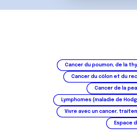
c
o
n
s
e
n
t
e
m
Cancer du poumon, de la thy
e
Cancer du côlon et du re
n
t
Cancer de la pe
Lymphomes (maladie de Hodg
Vivre avec un cancer, traite
Espace d