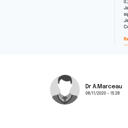
0,
Je
si
J
C
R
Dr A.Marceau
08/11/2020 - 15:28