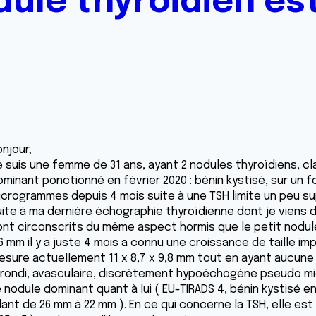
odule thyroïdien es
njour;
e suis une femme de 31 ans, ayant 2 nodules thyroïdiens, cl
ominant ponctionné en février 2020 : bénin kystisé, sur un 
icrogrammes depuis 4 mois suite à une TSH limite un peu sup
ite à ma dernière échographie thyroïdienne dont je viens de 
ont circonscrits du même aspect hormis que le petit nodule 
6 mm il y a juste 4 mois a connu une croissance de taille im
esure actuellement 11 x 8,7 x 9,8 mm tout en ayant aucune 
rrondi, avasculaire, discrètement hypoéchogène pseudo mi
 nodule dominant quant à lui ( EU-TIRADS 4, bénin kystisé en
llant de 26 mm à 22 mm ). En ce qui concerne la TSH, elle es