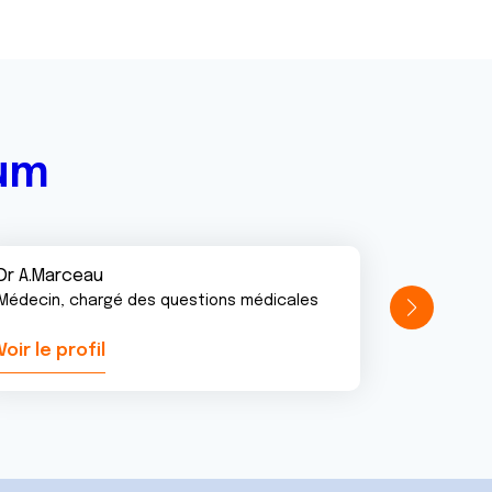
rum
Dr A.Marceau
Médecin, chargé des questions médicales
Voir le profil
Voir le pr