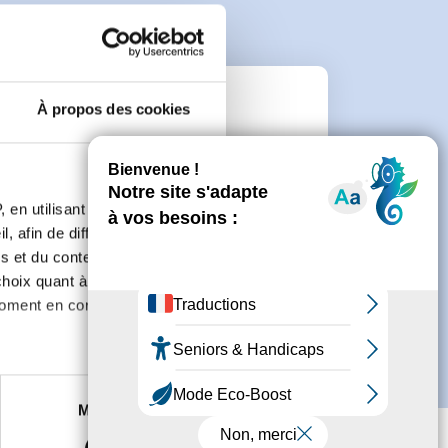
À propos des cookies
e
connecter ou de créer un compte.
 en utilisant des
, afin de diffuser des
s et du contenu, ainsi que de
oix quant à l'utilisation de
moment en consultant la
es à plusieurs mètres près
Marketing
s spécifiques (empreintes