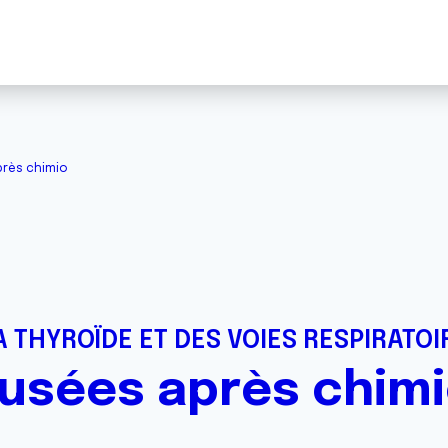
près chimio
 THYROÏDE ET DES VOIES RESPIRATOI
ausées après chim