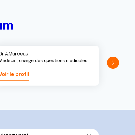
rum
Dr A.Marceau
Médecin, chargé des questions médicales
Voir le profil
Voir le pr