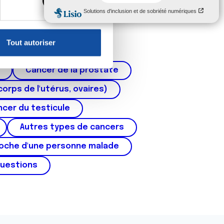
, reportez-vous à la
section «
claration sur les cookies.
Tout autoriser
nnalités relatives aux médias
on de notre site avec nos
Cancer de la prostate
 d'autres informations que
corps de l'utérus, ovaires)
cer du testicule
Autres types de cancers
roche d'une personne malade
questions