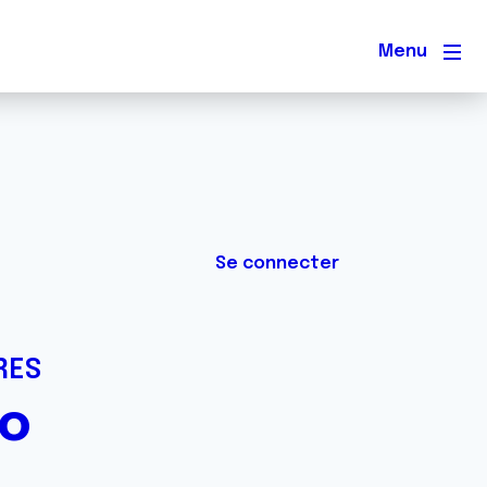
Men
Se connecter
RES
io