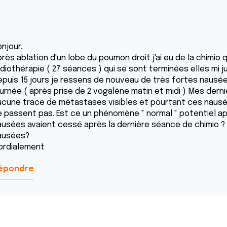
njour,
rès ablation d'un lobe du poumon droit j'ai eu de la chimio q
diothérapie ( 27 séances ) qui se sont terminées elles mi jui
epuis 15 jours je ressens de nouveau de très fortes nausées
ournée ( après prise de 2 vogalène matin et midi ) Mes dern
ucune trace de métastases visibles et pourtant ces naus
e passent pas. Est ce un phénomène " normal " potentiel aprè
ausées avaient cessé après la dernière séance de chimio ? 
ausées?
ordialement
épondre