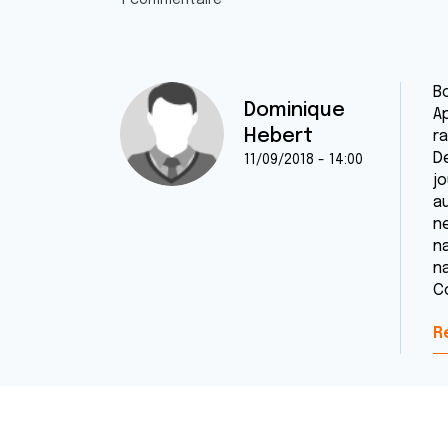
1 commentaire
Bo
Dominique
Ap
Hebert
ra
D
11/09/2018 - 14:00
j
a
n
n
n
C
R