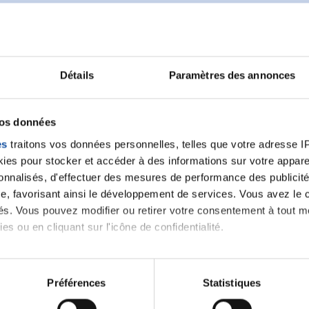
Détails
Paramètres des annonces
Ecrire un commentair
vos données
ancer une nouvelle discussion vous aurez besoin de vous 
es
traitons vos données personnelles, telles que votre adresse IP,
es pour stocker et accéder à des informations sur votre appareil
sonnalisés, d'effectuer des mesures de performance des publicité
Se connecter
Créer un nouveau compte
e, favorisant ainsi le développement de services. Vous avez le ch
ités. Vous pouvez modifier ou retirer votre consentement à tout 
es ou en cliquant sur l'icône de confidentialité.
imerions également :
tions sur votre localisation géographique qui peuvent être précis
Préférences
Statistiques
eil en l'analysant activement pour en relever les caractéristique