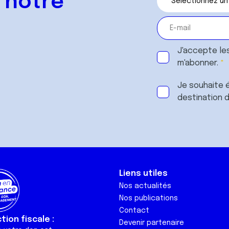
 notre
J'accepte le
m'abonner.
Je souhaite é
destination 
Liens utiles
Nos actualités
Nos publications
Contact
ion fiscale :
Devenir partenaire