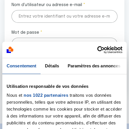
Nom d'utilisateur ou adresse e-mail
Mot de passe
Tous les champs marqués d'un astérisque (
*
) sont
Consentement
Détails
Paramètres des annonces
obligatoires.
Utilisation responsable de vos données
Nous et
nos 1022 partenaires
traitons vos données
personnelles, telles que votre adresse IP, en utilisant des
Mot de passe oublié ?
technologies comme les cookies pour stocker et accéder
à des informations sur votre appareil, afin de diffuser des
publicités et du contenu personnalisés, d'effectuer des