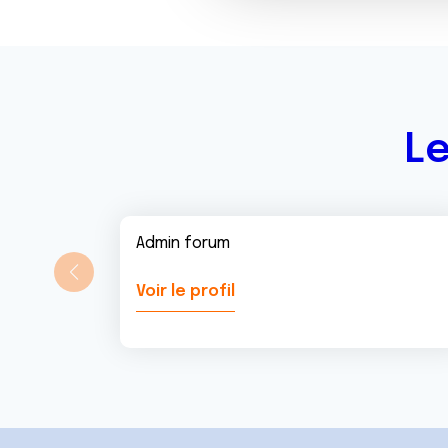
c
o
n
s
e
n
Le
t
e
m
e
Admin forum
n
t
Voir le profil