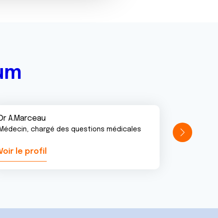
rum
Dr A.Marceau
Médecin, chargé des questions médicales
Voir le profil
Voir le pr