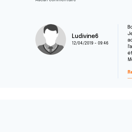
Aucun commentaire
Bo
J
Ludivine6
ac
12/04/2019 - 09:46
l
é
M
R