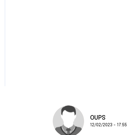
e
n
t
e
m
e
n
t
OUPS
12/02/2023 - 17:55