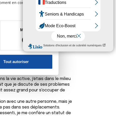
 une autre histoire... est-ce parce
moment en consultant la
ous confère un statut à part, une
qu'il aurait pu avoir, et que, d'un
ent différent des autres ? A
es à plusieurs mètres près
deux.
Marketing
s spécifiques (empreintes
, reportez-vous à la
section «
claration sur les cookies.
Tout autoriser
nnalités relatives aux médias
on de notre site avec nos
e SOURICETTE
ans la vie active, j'étais dans le milieu
 d'autres informations que
çait que je discute de ses problèmes
tait assez grand pour s'occuper de
lation avec une autre personne, mais je
ne pas dans ses déplacements.
 ressenti, je me confère un statut de