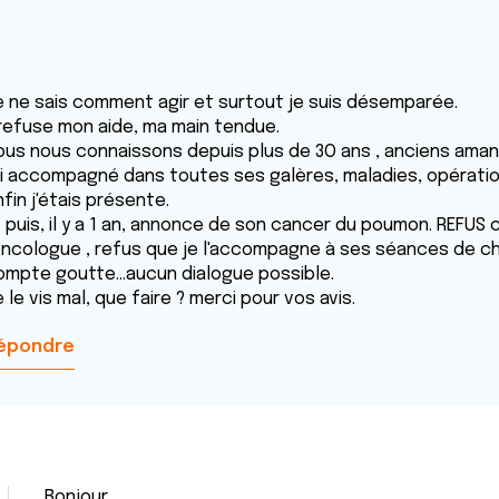
e ne sais comment agir et surtout je suis désemparée.
l refuse mon aide, ma main tendue.
ous nous connaissons depuis plus de 3O ans , anciens amants 
'ai accompagné dans toutes ses galères, maladies, opératio
fin j'étais présente.
t puis, il y a 1 an, annonce de son cancer du poumon. REFU
'oncologue , refus que je l'accompagne à ses séances de chi
ompte goutte...aucun dialogue possible.
 le vis mal, que faire ? merci pour vos avis.
épondre
Bonjour,