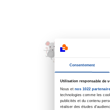
Souricette
12/02/2023 - 16:23
Consentement
Utilisation responsable de 
Nous et
nos 1022 partenair
technologies comme les cooki
publicités et du contenu per
réaliser des études d’audienc