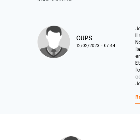
8 commentaires
J
I
OUPS
N
12/02/2023 - 07:44
l
en
E
l
c
Je
R