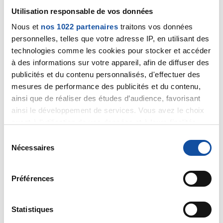
Utilisation responsable de vos données
Nous et
nos 1022 partenaires
traitons vos données
Merci pour votre réponse docteur.
personnelles, telles que votre adresse IP, en utilisant des
technologies comme les cookies pour stocker et accéder
Citer
à des informations sur votre appareil, afin de diffuser des
publicités et du contenu personnalisés, d'effectuer des
mesures de performance des publicités et du contenu,
ainsi que de réaliser des études d’audience, favorisant
ainsi le développement de services. Vous avez le choix
quant à l'utilisation de vos données et à leurs finalités.
Modizoulou
Vous pouvez modifier ou retirer votre consentement à
S
10/12/2024 - 10:32
tout moment en consultant la Déclaration relative aux
Nécessaires
é
cookies ou en cliquant sur l'icône de confidentialité.
l
e
Préférences
Si vous le permettez, nous aimerions également :
c
Bonjour, j'ai également eu des douleurs musculaires. Au
Collecter des informations sur votre localisation
t
point que 1 jour je ne pouvait plus marcher. Votre
géographique qui peuvent être précises à plusieurs
pneumologue vous dit que c'est normal Mais à votre
i
Statistiques
mètres près
place je demanderai à faire un. Examen, un irm. Pour
o