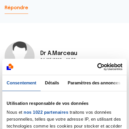
Répondre
Dr A.Marceau
04/05/2019 - 10:52
Consentement
Détails
Paramètres des annonces
Bonjour,
L'unique conseil que je peux vous donner sur des
questions de ce type, c'est d'en parler à votre
Utilisation responsable de vos données
oncologue. Car il est important de s'assurer de la
compatibilité avec les traitements prescrits par lui.
Nous et
nos 1022 partenaires
traitons vos données
Bien cordialement
personnelles, telles que votre adresse IP, en utilisant des
Dr A.Marceau
technologies comme les cookies pour stocker et accéder