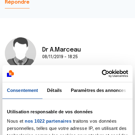
Répondre
Dr A.Marceau
08/11/2019 - 18:25
Bonjour,
Consentement
Détails
Paramètres des annonces
Un cancer pris à temps, c'est un cancer qui reste une
maladie locale, c'est à dire qui n'a pas envahi les tissus
de voisinage y compris les ganglions locaux, et qui n'a
pas essaimé à distance.
Utilisation responsable de vos données
Dans ces cas-là, la guérison est quasiment toujours
Nous et
nos 1022 partenaires
traitons vos données
assurée.
personnelles, telles que votre adresse IP, en utilisant des
Bien cordialement