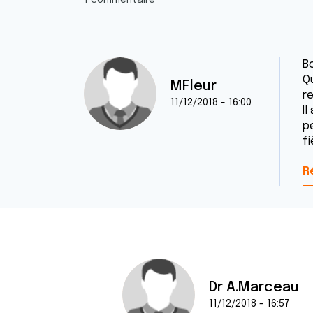
1 commentaire
B
Q
MFleur
r
11/12/2018 - 16:00
I
p
fi
R
Dr A.Marceau
11/12/2018 - 16:57