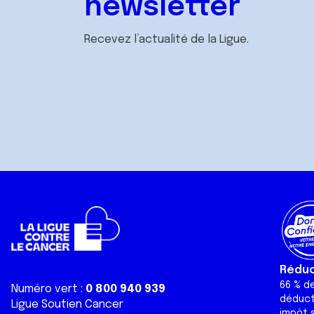
newsletter
Recevez l’actualité de la Ligue.
Réduct
66 % d
Numéro vert :
0 800 940 939
déduct
Ligue Soutien Cancer
impôt s