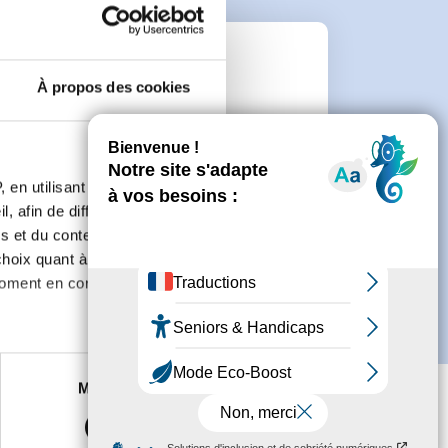
e
À propos des cookies
connecter ou de créer un compte.
 en utilisant des
, afin de diffuser des
s et du contenu, ainsi que de
oix quant à l'utilisation de
moment en consultant la
es à plusieurs mètres près
Marketing
s spécifiques (empreintes