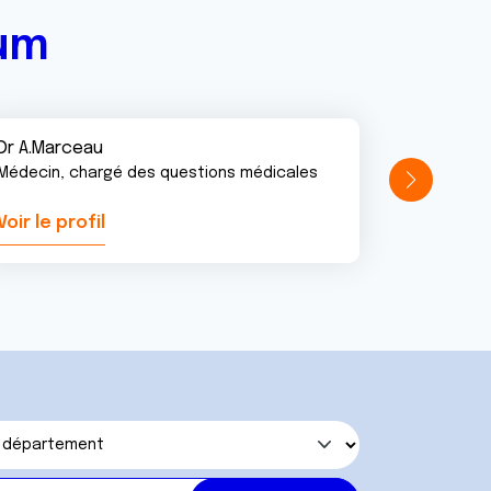
rum
Dr A.Marceau
Médecin, chargé des questions médicales
Voir le profil
Voir le pr