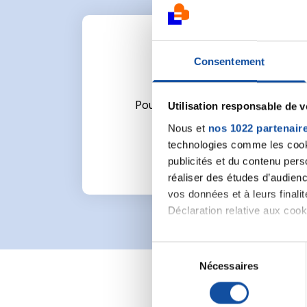
Consentement
Pour écrire un commentaire ou l
Utilisation responsable de 
Nous et
nos 1022 partenair
technologies comme les cooki
publicités et du contenu per
réaliser des études d’audienc
vos données et à leurs final
Déclaration relative aux cooki
Si vous le permettez, nous a
S
Collecter des informa
Nécessaires
é
Identifier votre appar
l
digitales).
e