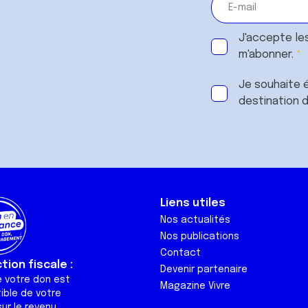
J'accepte le
m'abonner.
Je souhaite é
destination 
Liens utiles
Nos actualités
Nos publications
Contact
ion fiscale :
Devenir partenaire
e votre don est
Magazine Vivre
ible de votre
ur le revenu