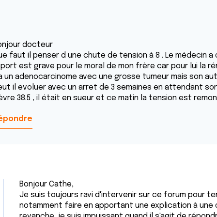
onjour docteur
ue faut il penser d une chute de tension à 8 . Le médecin a
eport est grave pour le moral de mon frère car pour lui la r
l a un adenocarcinome avec une grosse tumeur mais son aut
eut il evoluer avec un arret de 3 semaines en attendant son 
èvre 38.5 , il était en sueur et ce matin la tension est remo
épondre
Bonjour Cathe,
Je suis toujours ravi d'intervenir sur ce forum pour t
notamment faire en apportant une explication à une 
revanche, je suis impuissant quand il s'agit de répon