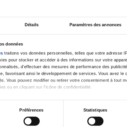
Ecrire un commentair
Détails
Paramètres des annonces
ancer une nouvelle discussion vous aurez besoin de vous 
vos données
es
traitons vos données personnelles, telles que votre adresse IP,
es pour stocker et accéder à des informations sur votre appareil
Se connecter
Créer un nouveau compte
sonnalisés, d'effectuer des mesures de performance des publicité
e, favorisant ainsi le développement de services. Vous avez le ch
ités. Vous pouvez modifier ou retirer votre consentement à tout 
es ou en cliquant sur l'icône de confidentialité.
imerions également :
tions sur votre localisation géographique qui peuvent être précis
Préférences
Statistiques
eil en l'analysant activement pour en relever les caractéristique