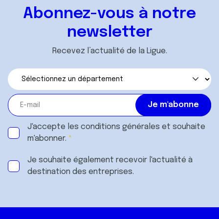
ou qu'ils ont collectées lors de votre utilisation de leurs
Abonnez-vous à notre
services.
newsletter
Recevez l’actualité de la Ligue.
J'accepte les
conditions générales
et souhaite
m'abonner.
Je souhaite également recevoir l'actualité à
destination des entreprises.