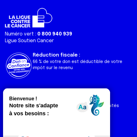
Numéro vert :
0 800 940 939
Ligue Soutien Cancer
Réduction fiscale :
66 % de votre don est déductible de votre
impôt sur le revenu
Liens utiles
Espaces
Nos actualités
Forum
Nos publications
Espace Ligue & comités
Contact
Espace chercheur
Devenir partenaire
Espace presse
Magazine Vivre
Intranet