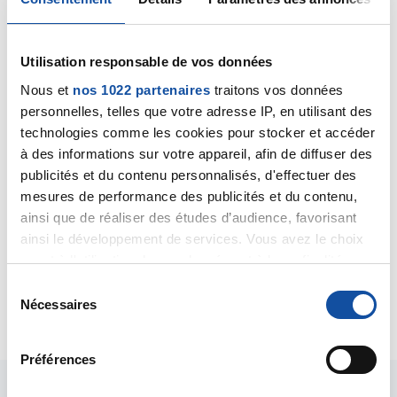
Utilisation responsable de vos données
Nous et
nos 1022 partenaires
traitons vos données
Lyly.thyeb
personnelles, telles que votre adresse IP, en utilisant des
31/01/2019 - 09:00
technologies comme les cookies pour stocker et accéder
à des informations sur votre appareil, afin de diffuser des
publicités et du contenu personnalisés, d'effectuer des
mesures de performance des publicités et du contenu,
Bonjour Myriam,
ainsi que de réaliser des études d’audience, favorisant
Ma maman à été diag d un carcinome aussi en avril
ainsi le développement de services. Vous avez le choix
dernier .
quant à l'utilisation de vos données et à leurs finalités.
Si vous souhaitez échanger n hésitez pas .
Vous pouvez modifier ou retirer votre consentement à
S
tout moment en consultant la Déclaration relative aux
Nécessaires
Citer
é
cookies ou en cliquant sur l'icône de confidentialité.
l
e
Préférences
Si vous le permettez, nous aimerions également :
c
Collecter des informations sur votre localisation
t