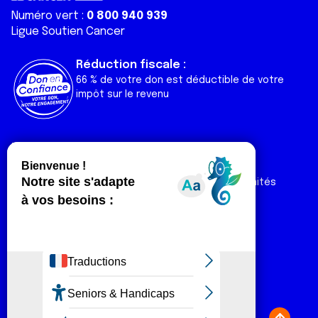
Numéro vert :
0 800 940 939
Ligue Soutien Cancer
Réduction fiscale :
66 % de votre don est déductible de votre
impôt sur le revenu
Liens utiles
Espaces
Nos actualités
Forum
Nos publications
Espace Ligue & comités
Contact
Espace chercheur
Devenir partenaire
Espace presse
Magazine Vivre
Intranet
Réseaux sociaux