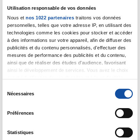
scarabée
Utilisation responsable de vos données
01/05/2020 - 07:53
Nous et
nos 1022 partenaires
traitons vos données
personnelles, telles que votre adresse IP, en utilisant des
technologies comme les cookies pour stocker et accéder
Chère Hello,
à des informations sur votre appareil, afin de diffuser des
Je vous conseille d'être "la personne de confiance"
publicités et du contenu personnalisés, d'effectuer des
de votre mère ainsi vous pourrez obtenir un rendez-
mesures de performance des publicités et du contenu,
vous avec l'oncologue (passé par le cadre de santé si
ainsi que de réaliser des études d’audience, favorisant
besoin) de votre maman et lui poser toutes vos
ainsi le développement de services. Vous avez le choix
questions. Bon courage
quant à l'utilisation de vos données et à leurs finalités.
Vous pouvez modifier ou retirer votre consentement à
Citer
S
tout moment en consultant la Déclaration relative aux
Nécessaires
é
cookies ou en cliquant sur l'icône de confidentialité.
l
e
Préférences
Si vous le permettez, nous aimerions également :
c
Collecter des informations sur votre localisation
t
petitnez
géographique qui peuvent être précises à plusieurs
i
Statistiques
01/05/2020 - 17:38
mètres près
o