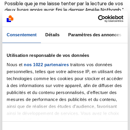
Possible que je me laisse tenter par la lecture de vos
deux livres après avoir fini le dernier Amélie Nothomb "
Tant mieux " que je recommande au passage puisque
la mer et le cancer du poumon font partis de mon
quotidien , en tous les cas bon courage pour votre
Consentement
Détails
Paramètres des annonces
pet scan , quand a moi c'est immuno aujourd'hui ( la
neuvième et c'est du keytruda ) .
Bonne journée a tous ...
Utilisation responsable de vos données
Nous et
nos 1022 partenaires
traitons vos données
Citer
personnelles, telles que votre adresse IP, en utilisant des
technologies comme les cookies pour stocker et accéder
à des informations sur votre appareil, afin de diffuser des
publicités et du contenu personnalisés, d'effectuer des
mesures de performance des publicités et du contenu,
ainsi que de réaliser des études d’audience, favorisant
Antoine88400
ainsi le développement de services. Vous avez le choix
13/10/2025 - 09:11
quant à l'utilisation de vos données et à leurs finalités.
Vous pouvez modifier ou retirer votre consentement à
S