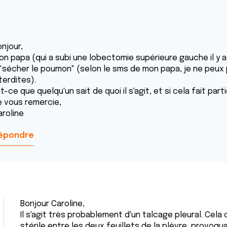
njour,
n papa (qui a subi une lobectomie supérieure gauche il y a 2
 "sécher le poumon" (selon le sms de mon papa, je ne peux pa
terdites).
t-ce que quelqu'un sait de quoi il s'agit, et si cela fait pa
e vous remercie,
aroline
épondre
Bonjour Caroline,
Il s'agit très probablement d'un talcage pleural. Cela
stérile entre les deux feuillets de la plèvre, provoq