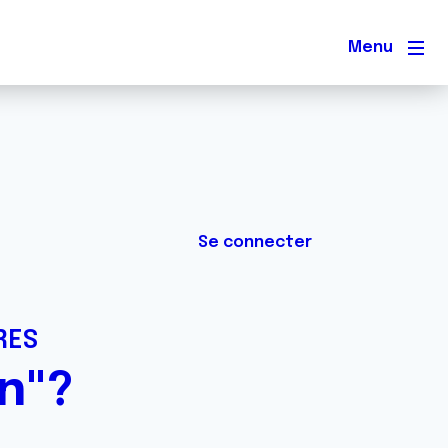
Men
Se connecter
RES
n"?