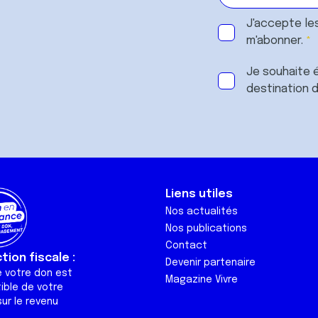
J'accepte le
m'abonner.
Je souhaite é
destination 
Liens utiles
Nos actualités
Nos publications
Contact
ion fiscale :
Devenir partenaire
e votre don est
Magazine Vivre
ible de votre
ur le revenu