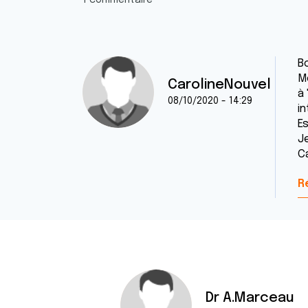
1 commentaire
Bo
Mo
CarolineNouvel
à
08/10/2020 - 14:29
in
Es
J
C
R
Dr A.Marceau