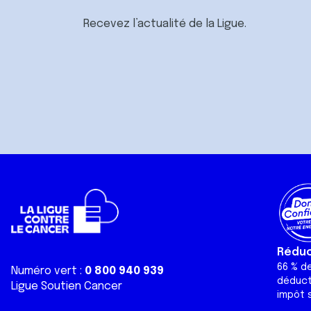
Recevez l’actualité de la Ligue.
Réduct
66 % d
Numéro vert :
0 800 940 939
déduct
Ligue Soutien Cancer
impôt s