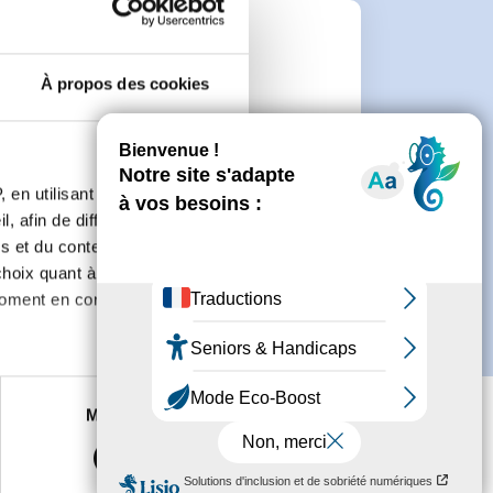
e
À propos des cookies
connecter ou de créer un compte.
 en utilisant des
, afin de diffuser des
s et du contenu, ainsi que de
oix quant à l'utilisation de
moment en consultant la
es à plusieurs mètres près
Marketing
s spécifiques (empreintes
, reportez-vous à la
section «