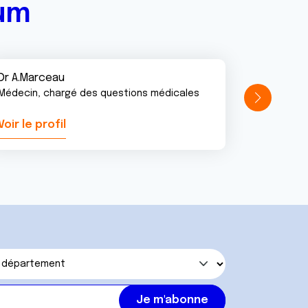
rum
Dr A.Marceau
Médecin, chargé des questions médicales
Voir le profil
Voir le pr