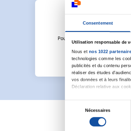
Consentement
Pour écrire un commentaire ou l
Utilisation responsable de 
Nous et
nos 1022 partenair
technologies comme les cooki
publicités et du contenu per
réaliser des études d’audienc
vos données et à leurs final
Déclaration relative aux cooki
Si vous le permettez, nous a
S
Collecter des informa
Nécessaires
é
Identifier votre appar
l
digitales).
e
Pour en savoir plus sur le tr