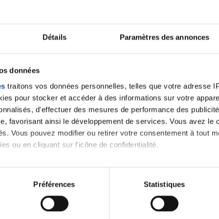
Ecrire un commentair
Détails
Paramètres des annonces
ancer une nouvelle discussion vous aurez besoin de vous 
vos données
es
traitons vos données personnelles, telles que votre adresse IP,
Se connecter
Créer un nouveau compte
es pour stocker et accéder à des informations sur votre appareil
sonnalisés, d'effectuer des mesures de performance des publicité
e, favorisant ainsi le développement de services. Vous avez le ch
ités. Vous pouvez modifier ou retirer votre consentement à tout 
es ou en cliquant sur l'icône de confidentialité.
imerions également :
tions sur votre localisation géographique qui peuvent être précis
Préférences
Statistiques
eil en l'analysant activement pour en relever les caractéristique
Thématiques
aitement de vos données personnelles et définir vos préférences