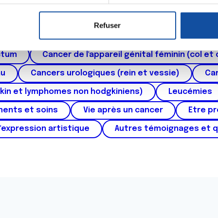
er ou retirer votre consentement à tout moment à partir de la dé
Refuser
e personnaliser le contenu et les annonces, d'offrir des fonctio
roïde et des voies respiratoires
Cancer du sein
rafic. Nous partageons également des informations sur l'utilisati
ctum
Cancer de l'appareil génital féminin (col et 
, de publicité et d'analyse, qui peuvent combiner celles-ci avec
ils ont collectées lors de votre utilisation de leurs services.
au
Cancers urologiques (rein et vessie)
Can
kin et lymphomes non hodgkiniens)
Leucémies
ments et soins
Vie après un cancer
Etre p
'expression artistique
Autres témoignages et 