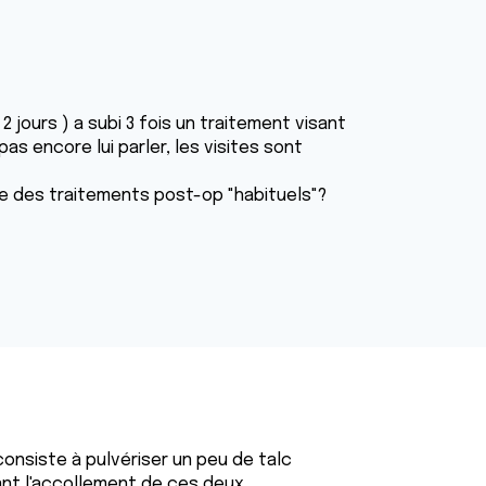
 jours ) a subi 3 fois un traitement visant
s encore lui parler, les visites sont
rtie des traitements post-op "habituels"?
 consiste à pulvériser un peu de talc
uant l'accollement de ces deux