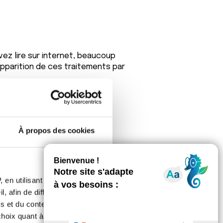
ez lire sur internet, beaucoup
apparition de ces traitements par
À propos des cookies
 en utilisant des
du bien de pouvoir en discuter avec
, afin de diffuser des
s et du contenu, ainsi que de
oix quant à l'utilisation de