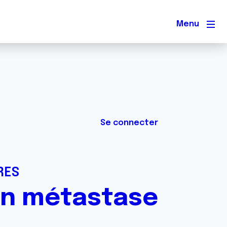
Men
Se connecter
RES
on métastase