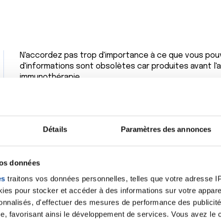
N'accordez pas trop d'importance à ce que vous pouv
d'informations sont obsolètes car produites avant l'
immunothérapie.
Bien cordialement
Dr A.Marceau
Citer
Détails
Paramètres des annonces
vos données
es
traitons vos données personnelles, telles que votre adresse IP,
Merci docteur pour votre grande générosité. Ça fait 
es pour stocker et accéder à des informations sur votre appareil
un professionnel.
sonnalisés, d'effectuer des mesures de performance des publicité
e, favorisant ainsi le développement de services. Vous avez le ch
Passez un agréable week-end !