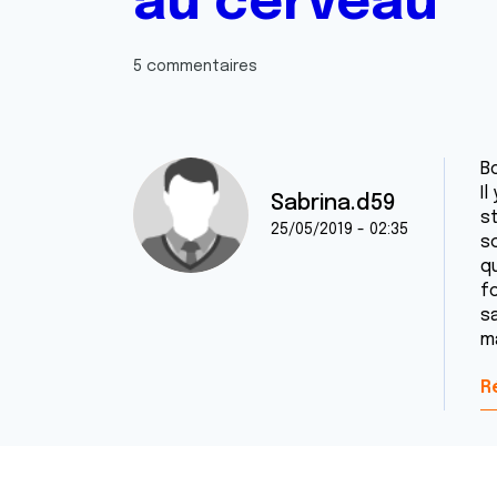
au cerveau
5 commentaires
B
I
Sabrina.d59
s
25/05/2019 - 02:35
sc
q
fo
sa
m
R