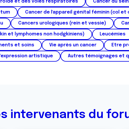
roïde et des voies respiratoires
Cancer du sein
ctum
Cancer de l'appareil génital féminin (col et 
au
Cancers urologiques (rein et vessie)
Can
kin et lymphomes non hodgkiniens)
Leucémies
ments et soins
Vie après un cancer
Etre p
'expression artistique
Autres témoignages et 
s intervenants du fo