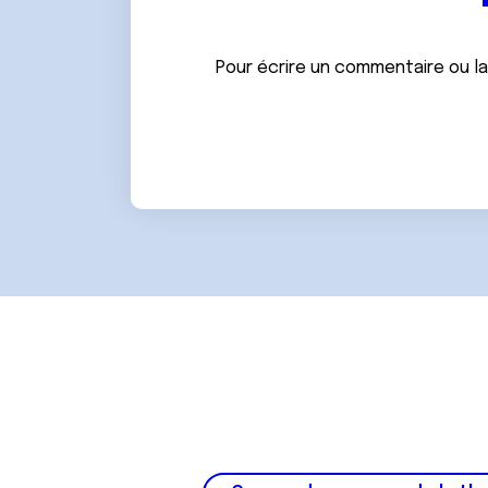
e
n
t
Pour écrire un commentaire ou l
e
m
e
n
t