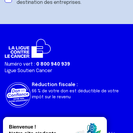
destination des entreprises.
Numéro vert :
0 800 940 939
Ligue Soutien Cancer
Réduction fiscale :
66 % de votre don est déductible de votre
impôt sur le revenu
Liens utiles
Espaces
Nos actualités
Forum