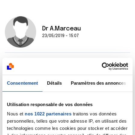
Dr A.Marceau
23/05/2019 - 15:07
Bonjour,
Je ne peux pas vous renseigner car il faudrait pour
cela pouvoir vous examiner e éventuellement vous
Consentement
Détails
Paramètres des annonces
faire un bilan des fonctions respiratoire et cardiaque.
Je vous conseille de vous tourner vers un
pneumologue qui pourra commencer par évaluer vos
capacités respiratoires et voir s'il faut compléter par
Utilisation responsable de vos données
un bilan cardiaque.
Nous et
nos 1022 partenaires
traitons vos données
Bien cordialement
personnelles, telles que votre adresse IP, en utilisant des
Dr A.Marceau
technologies comme les cookies pour stocker et accéder