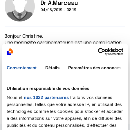
Dr A.Marceau
04/06/2019 - 08:19
Bonjour Christine,
Une méningite carcinomateuse est une complication
possible de certains cancers, notamment des
cancers du poumon. Des cellules cancéreuses se
greffent sur les méninges, c'est à dire les enveloppes
Consentement
Détails
Paramètres des annonces
qui entourent le cerveau.
Quelles sont les informations que nous pourrions vous
apporter ?
Bien cordialement
Utilisation responsable de vos données
Dr A.Marceau
Nous et
nos 1022 partenaires
traitons vos données
personnelles, telles que votre adresse IP, en utilisant des
Citer
technologies comme les cookies pour stocker et accéder
à des informations sur votre appareil, afin de diffuser des
publicités et du contenu personnalisés, d'effectuer des