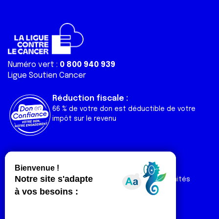
Numéro vert :
0 800 940 939
Ligue Soutien Cancer
Réduction fiscale :
66 % de votre don est déductible de votre
impôt sur le revenu
Liens utiles
Espaces
Nos actualités
Forum
Nos publications
Espace Ligue & comités
Contact
Espace chercheur
Devenir partenaire
Espace presse
Magazine Vivre
Intranet