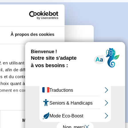
À propos des cookies
e
 en utilisant des
connecter ou de créer un compte.
, afin de diffuser des
s et du contenu, ainsi que de
oix quant à l'utilisation de
moment en consultant la
es à plusieurs mètres près
Marketing
s spécifiques (empreintes