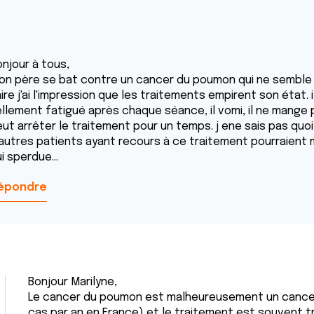
onjour à tous,
on père se bat contre un cancer du poumon qui ne semble pas 
ire j'ai l'impression que les traitements empirent son état. i
llement fatigué après chaque séance, il vomi, il ne mange plu
ut arrêter le traitement pour un temps. j ene sais pas quoi 
'autres patients ayant recours à ce traitement pourraient me
i sperdue...
épondre
Bonjour Marilyne,
Le cancer du poumon est malheureusement un cance
cas par an en France) et le traitement est souvent 