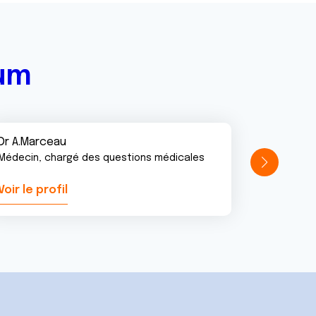
rum
Dr A.Marceau
Médecin, chargé des questions médicales
Voir le profil
Voir le pr