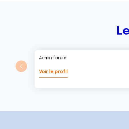
n
t
Le
Admin forum
Voir le profil