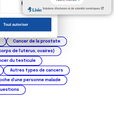
, reportez-vous à la
section «
claration sur les cookies.
Tout autoriser
nnalités relatives aux médias
on de notre site avec nos
Cancer de la prostate
 d'autres informations que
corps de l'utérus, ovaires)
cer du testicule
Autres types de cancers
roche d'une personne malade
questions