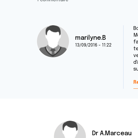
1 commentaire
B
M
marilyne.B
fa
13/09/2016 - 11:22
te
ve
d
su
R
Dr A.Marceau