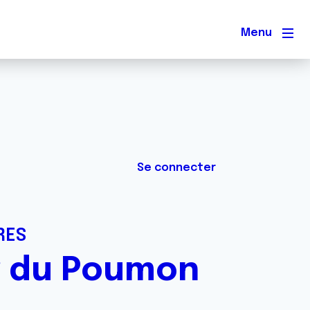
Men
Se connecter
RES
r du Poumon