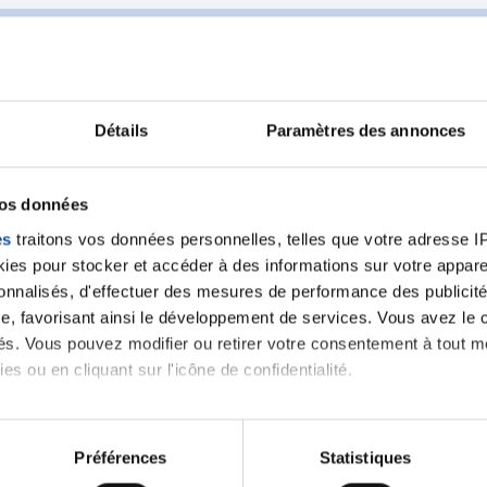
Détails
Paramètres des annonces
Ecrire un commentair
vos données
es
traitons vos données personnelles, telles que votre adresse IP,
ancer une nouvelle discussion vous aurez besoin de vous 
es pour stocker et accéder à des informations sur votre appareil
sonnalisés, d'effectuer des mesures de performance des publicité
Se connecter
Créer un nouveau compte
e, favorisant ainsi le développement de services. Vous avez le ch
ités. Vous pouvez modifier ou retirer votre consentement à tout 
es ou en cliquant sur l'icône de confidentialité.
imerions également :
tions sur votre localisation géographique qui peuvent être précis
Préférences
Statistiques
eil en l'analysant activement pour en relever les caractéristique