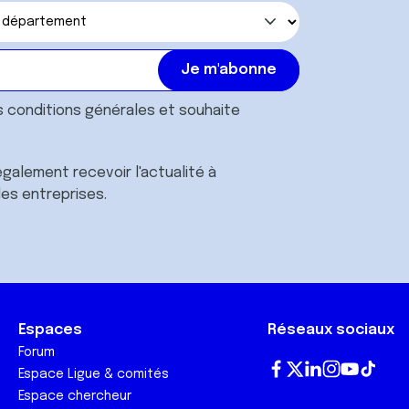
s
conditions générales
et souhaite
galement recevoir l'actualité à
des entreprises.
Espaces
Réseaux sociaux
Forum
Espace Ligue & comités
Fa
T
Lin
In
Yo
Tik
Espace chercheur