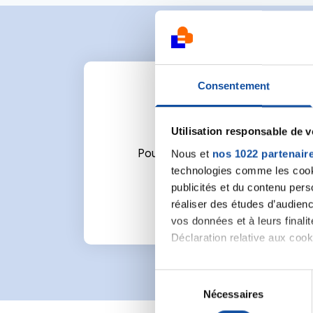
Consentement
Utilisation responsable de 
Nous et
nos 1022 partenair
Pour écrire un commentaire ou l
technologies comme les cooki
publicités et du contenu per
réaliser des études d’audienc
vos données et à leurs final
Déclaration relative aux cooki
Si vous le permettez, nous a
S
Collecter des informa
Nécessaires
é
Identifier votre appar
l