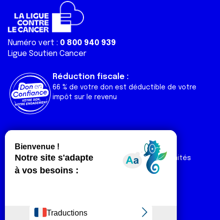
Numéro vert :
0 800 940 939
Ligue Soutien Cancer
Réduction fiscale :
66 % de votre don est déductible de votre
impôt sur le revenu
Liens utiles
Espaces
Nos actualités
Forum
Nos publications
Espace Ligue & comités
Contact
Espace chercheur
Devenir partenaire
Espace presse
Magazine Vivre
Intranet