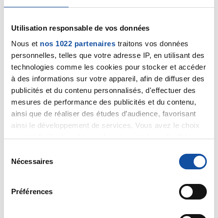
qui vous suit, sans attendre une consultation lointaine
déjà programmée.
Utilisation responsable de vos données
Cordialement
Nous et
nos 1022 partenaires
traitons vos données
Dr Marceau
personnelles, telles que votre adresse IP, en utilisant des
technologies comme les cookies pour stocker et accéder
Citer
à des informations sur votre appareil, afin de diffuser des
publicités et du contenu personnalisés, d'effectuer des
mesures de performance des publicités et du contenu,
ainsi que de réaliser des études d’audience, favorisant
ainsi le développement de services. Vous avez le choix
quant à l'utilisation de vos données et à leurs finalités.
Vous pouvez modifier ou retirer votre consentement à
galice
S
tout moment en consultant la Déclaration relative aux
Nécessaires
é
05/05/2025 - 18:54
cookies ou en cliquant sur l'icône de confidentialité.
l
e
Préférences
Si vous le permettez, nous aimerions également :
c
Bonjour
Collecter des informations sur votre localisation
t