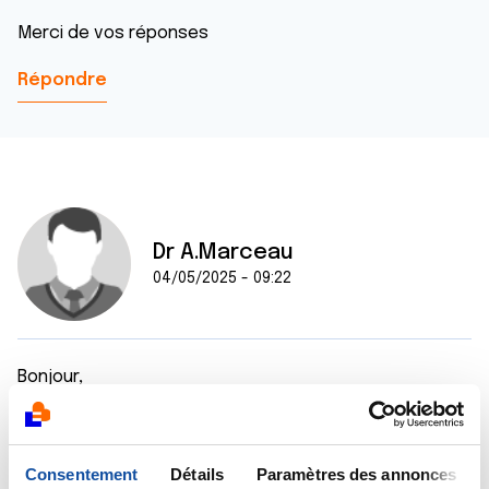
Merci de vos réponses
Répondre
Dr A.Marceau
04/05/2025 - 09:22
Bonjour,
En médecine, tout peut se voir, je ne peux donc pas
répondre par la négative à votre question. Par
prudence, il faudrait avoir l'avis de l'un des médecins
Consentement
Détails
Paramètres des annonces