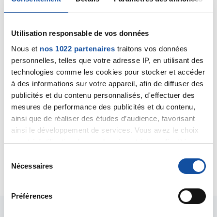
Ns
16/04/2019 - 21:20
Utilisation responsable de vos données
Nous et
nos 1022 partenaires
traitons vos données
personnelles, telles que votre adresse IP, en utilisant des
technologies comme les cookies pour stocker et accéder
Bonsoir
à des informations sur votre appareil, afin de diffuser des
L institu marie Curie est très extraordinaire au niveau
publicités et du contenu personnalisés, d'effectuer des
du suivi de l'investissement du personnel ma mere y
mesures de performance des publicités et du contenu,
est suivi Gustave roussy est pas mal aussi mais plus
ainsi que de réaliser des études d’audience, favorisant
facile d etre suivi a Curie car il accepte les dossiers
ainsi le développement de services. Vous avez le choix
et donner leur avis que gustave roussy impossible de
quant à l'utilisation de vos données et à leurs finalités.
les avoir au téléphone
Vous pouvez modifier ou retirer votre consentement à
S
tout moment en consultant la Déclaration relative aux
Nécessaires
Citer
é
cookies ou en cliquant sur l'icône de confidentialité.
l
e
Préférences
Si vous le permettez, nous aimerions également :
c
Collecter des informations sur votre localisation
t