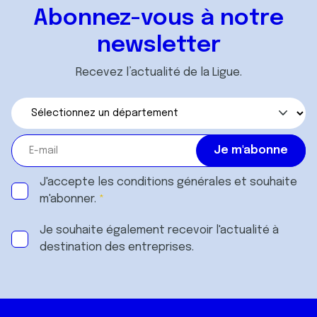
ou qu'ils ont collectées lors de votre utilisation de leurs
Abonnez-vous à notre
services.
newsletter
Recevez l’actualité de la Ligue.
J'accepte les
conditions générales
et souhaite
m'abonner.
Je souhaite également recevoir l'actualité à
destination des entreprises.