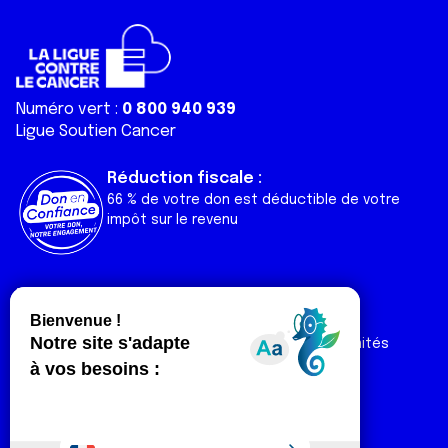
Numéro vert :
0 800 940 939
Ligue Soutien Cancer
Réduction fiscale :
66 % de votre don est déductible de votre
impôt sur le revenu
Liens utiles
Espaces
Nos actualités
Forum
Nos publications
Espace Ligue & comités
Contact
Espace chercheur
Devenir partenaire
Espace presse
Magazine Vivre
Intranet