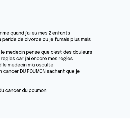
omme quand j'ai eu mes 2 enfants
 peride de divorce ou je fumais plus mais
et le medecin pense que c'est des douleurs
 regles car j'ai encore mes regles
d le medecin m'a osculte
it un cancer DU POUMON sachant que je
e du cancer du poumon