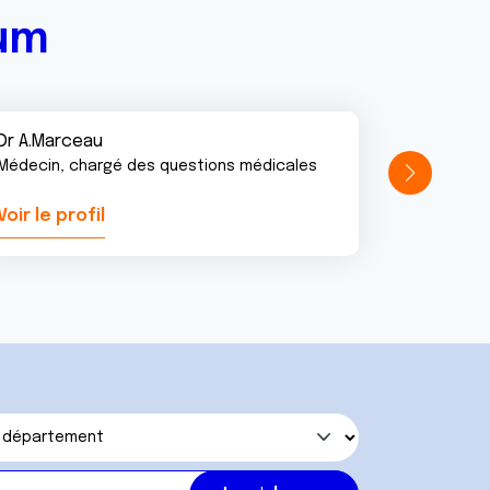
rum
Dr A.Marceau
Médecin, chargé des questions médicales
Voir le profil
Voir le pr