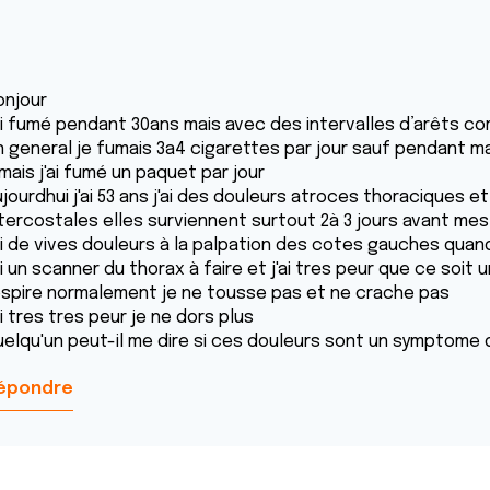
onjour
'ai fumé pendant 30ans mais avec des intervalles d’arêts c
n general je fumais 3a4 cigarettes par jour sauf pendant ma
mais j'ai fumé un paquet par jour
ujourdhui j'ai 53 ans j'ai des douleurs atroces thoraciques 
ntercostales elles surviennent surtout 2à 3 jours avant mes
'ai de vives douleurs à la palpation des cotes gauches quan
'ai un scanner du thorax à faire et j'ai tres peur que ce so
espire normalement je ne tousse pas et ne crache pas
ai tres tres peur je ne dors plus
uelqu'un peut-il me dire si ces douleurs sont un symptom
épondre