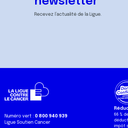
newsletter
Recevez l’actualité de la Ligue.
Réduct
66 % d
Numéro vert :
0 800 940 939
déduct
Ligue Soutien Cancer
impôt s