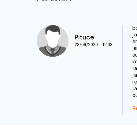
2 commentaires
b
j
Pituce
e
23/09/2020 - 12:33
ja
a
i
j
j
r
j'
q
R