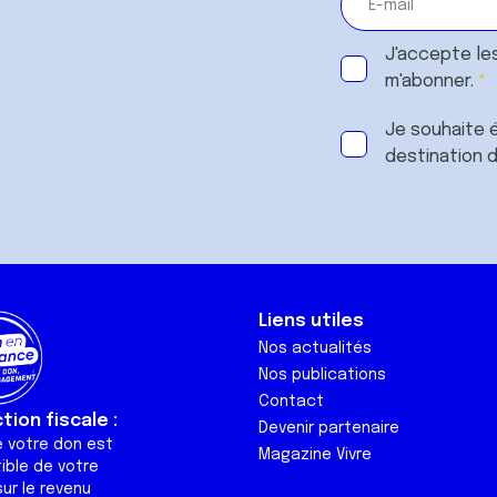
J'accepte le
m'abonner.
Je souhaite é
destination 
Liens utiles
Nos actualités
Nos publications
Contact
ion fiscale :
Devenir partenaire
e votre don est
Magazine Vivre
ible de votre
ur le revenu