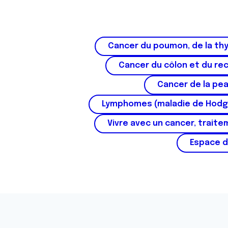
n
s
e
n
Cancer du poumon, de la thy
t
e
Cancer du côlon et du re
m
Cancer de la pe
e
n
Lymphomes (maladie de Hodg
t
Vivre avec un cancer, traite
Espace d