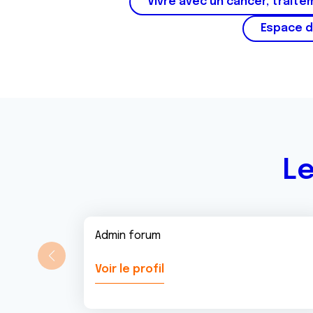
e
Vivre avec un cancer, traite
m
Espace d
e
n
t
Le
Admin forum
Voir le profil