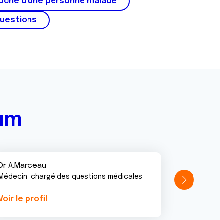
roche d'une personne malade
questions
rum
Dr A.Marceau
Médecin, chargé des questions médicales
Voir le profil
Voir le pr