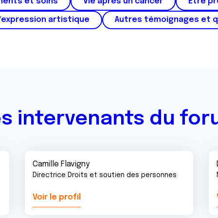
ments et soins
Vie après un cancer
Etre p
'expression artistique
Autres témoignages et 
s intervenants du fo
Camille Flavigny
Directrice Droits et soutien des personnes
Voir le profil