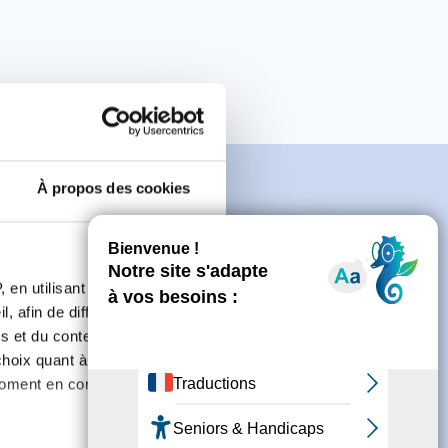
À propos des cookies
e
 en utilisant des
, afin de diffuser des
s et du contenu, ainsi que de
connecter ou de créer un compte.
oix quant à l'utilisation de
moment en consultant la