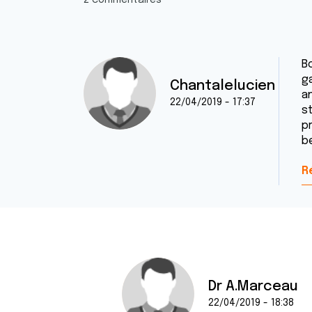
2 commentaires
B
ga
Chantalelucien
a
22/04/2019 - 17:37
st
pr
b
R
Dr A.Marceau
22/04/2019 - 18:38