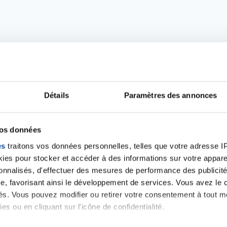
Détails
Paramètres des annonces
vos données
Ecrire un commentair
es
traitons vos données personnelles, telles que votre adresse IP,
es pour stocker et accéder à des informations sur votre appareil
sonnalisés, d'effectuer des mesures de performance des publicité
ancer une nouvelle discussion vous aurez besoin de vous 
e, favorisant ainsi le développement de services. Vous avez le ch
ités. Vous pouvez modifier ou retirer votre consentement à tout 
es ou en cliquant sur l'icône de confidentialité.
Se connecter
Créer un nouveau compte