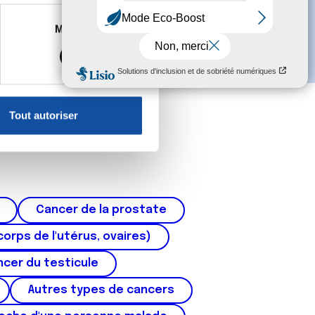
es à plusieurs mètres près
Marketing
s spécifiques (empreintes
, reportez-vous à la
section «
claration sur les cookies.
Tout autoriser
nnalités relatives aux médias
on de notre site avec nos
 d'autres informations que
Cancer de la prostate
corps de l'utérus, ovaires)
cer du testicule
Autres types de cancers