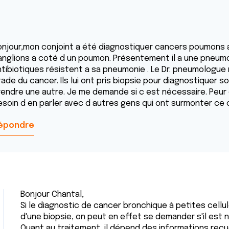
onjour,mon conjoint a été diagnostiquer cancers poumons a
nglions a coté d un poumon. Présentement il a une pneumonie
ntibiotiques résistent a sa pneumonie . Le Dr. pneumologue n
ade du cancer. Ils lui ont pris biopsie pour diagnostiquer s
endre une autre. Je me demande si c est nécessaire. Peur de 
esoin d en parler avec d autres gens qui ont surmonter ce c
épondre
Bonjour Chantal,
Si le diagnostic de cancer bronchique à petites cellu
d'une biopsie, on peut en effet se demander s'il est n
Quant au traitement, il dépend des informations recuei