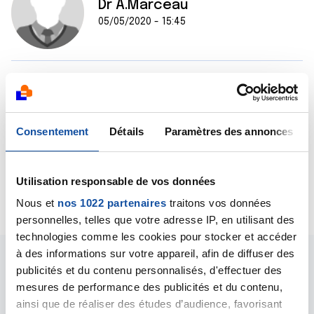
Dr A.Marceau
05/05/2020 - 15:45
Bonjour,
C'est avant tout l'orifice de la canule qui doit être
protégé puisque la contamination peut se faire par
Consentement
Détails
Paramètres des annonces
les flux d'air.
Bien cordialement
Dr A.Marceau
Utilisation responsable de vos données
Citer
Nous et
nos 1022 partenaires
traitons vos données
personnelles, telles que votre adresse IP, en utilisant des
technologies comme les cookies pour stocker et accéder
à des informations sur votre appareil, afin de diffuser des
publicités et du contenu personnalisés, d'effectuer des
mesures de performance des publicités et du contenu,
ainsi que de réaliser des études d’audience, favorisant