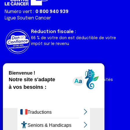
Numéro vert :
0 800 940 939
Ligue Soutien Cancer
Réduction fiscale :
66 % de votre don est déductible de votre
impôt sur le revenu
Liens utiles
Espaces
Nos actualités
Forum
Nos publications
Espace Ligue & comités
Contact
Espace chercheur
Devenir partenaire
Espace presse
Magazine Vivre
Intranet
Réseaux sociaux