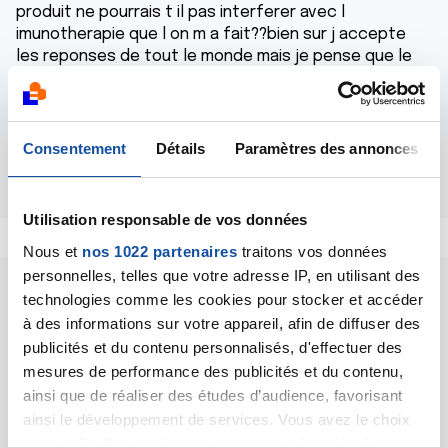
produit ne pourrais t il pas interferer avec l
imunotherapie que l on m a fait??bien sur j accepte
les reponses de tout le monde mais je pense que le
Dt Marceau est le plus a meme de me repondre .
amitiées a vous et courage pour la semaine qui vient
cordialement l auvergnat jpaul
Consentement
Détails
Paramètres des annonces
Répondre
Utilisation responsable de vos données
Nous et
nos 1022 partenaires
traitons vos données
personnelles, telles que votre adresse IP, en utilisant des
technologies comme les cookies pour stocker et accéder
à des informations sur votre appareil, afin de diffuser des
publicités et du contenu personnalisés, d'effectuer des
mesures de performance des publicités et du contenu,
Les intervenants du
ainsi que de réaliser des études d’audience, favorisant
ainsi le développement de services. Vous avez le choix
forum
quant à l'utilisation de vos données et à leurs finalités.