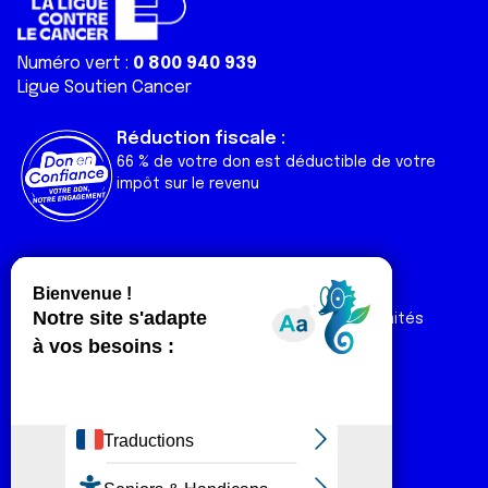
Numéro vert :
0 800 940 939
Ligue Soutien Cancer
Réduction fiscale :
66 % de votre don est déductible de votre
impôt sur le revenu
Liens utiles
Espaces
Nos actualités
Forum
Nos publications
Espace Ligue & comités
Contact
Espace chercheur
Devenir partenaire
Espace presse
Magazine Vivre
Intranet
Réseaux sociaux