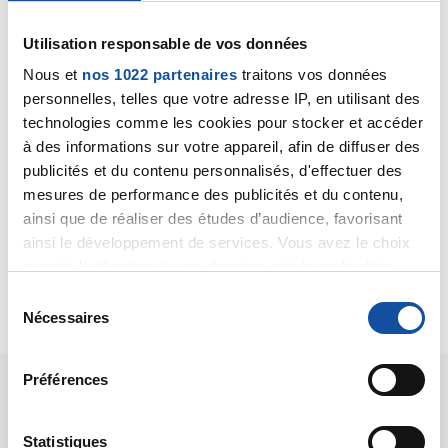
Bonjour Noémie,
Utilisation responsable de vos données
Le dossier médical de votre père sera
automatiquement transmis dans le centre où votre
Nous et
nos 1022 partenaires
traitons vos données
père aura décidé de se faire hospitaliser, bien
personnelles, telles que votre adresse IP, en utilisant des
entendu dès lors que ce centre aura donné son
technologies comme les cookies pour stocker et accéder
accord pour le recevoir. Comme c'est un peu
à des informations sur votre appareil, afin de diffuser des
complexe, je suggère que ce soit le médecin traitant
publicités et du contenu personnalisés, d'effectuer des
de votre père qui soit sollicité pour demander cette
mesures de performance des publicités et du contenu,
hospitalisation dans un nouvel établissement.
ainsi que de réaliser des études d’audience, favorisant
Bien cordialement
ainsi le développement de services. Vous avez le choix
Dr A.Marceau
quant à l'utilisation de vos données et à leurs finalités.
Vous pouvez modifier ou retirer votre consentement à
Citer
S
tout moment en consultant la Déclaration relative aux
Nécessaires
é
cookies ou en cliquant sur l'icône de confidentialité.
l
e
Préférences
Si vous le permettez, nous aimerions également :
c
Collecter des informations sur votre localisation
t
géographique qui peuvent être précises à plusieurs
i
Statistiques