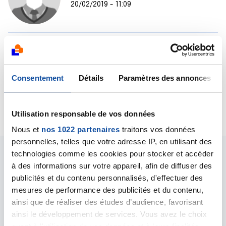
20/02/2019 - 11:09
Bonjour, toutes mes condoléances pour ton papa.
Rapprochés toi de une assistante sociale et de la
mairie de la commune ou vivait ton père. Ils devrait
Consentement
Détails
Paramètres des annonces
pouvoir t aider pour les frais.
Citer
Utilisation responsable de vos données
Nous et
nos 1022 partenaires
traitons vos données
personnelles, telles que votre adresse IP, en utilisant des
technologies comme les cookies pour stocker et accéder
à des informations sur votre appareil, afin de diffuser des
publicités et du contenu personnalisés, d'effectuer des
mesures de performance des publicités et du contenu,
Les intervenants du
ainsi que de réaliser des études d’audience, favorisant
ainsi le développement de services. Vous avez le choix
forum