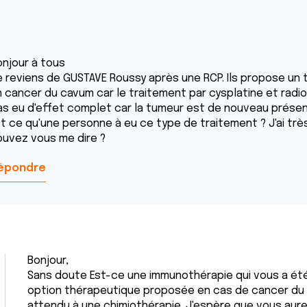
onjour à tous
e reviens de GUSTAVE Roussy après une RCP. Ils propose un 
n cancer du cavum car le traitement par cysplatine et radi
as eu d'effet complet car la tumeur est de nouveau présen
st ce qu'une personne à eu ce type de traitement ? J'ai très
ouvez vous me dire ?
épondre
Bonjour,
Sans doute Est-ce une immunothérapie qui vous a été
option thérapeutique proposée en cas de cancer du
attendu à une chimiothérapie. J'espère que vous au