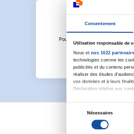
Consentement
Pour écrire un commentaire ou l
Utilisation responsable de 
Nous et
nos 1022 partenair
technologies comme les cooki
publicités et du contenu per
réaliser des études d’audienc
vos données et à leurs final
Déclaration relative aux cooki
Si vous le permettez, nous a
S
Collecter des informa
Nécessaires
é
Identifier votre appar
l
digitales).
e
Pour en savoir plus sur le tr