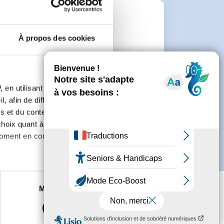
e
À propos des cookies
connecter ou de créer un compte.
 en utilisant des
, afin de diffuser des
s et du contenu, ainsi que de
oix quant à l'utilisation de
moment en consultant la
es à plusieurs mètres près
Marketing
s spécifiques (empreintes
, reportez-vous à la
section «