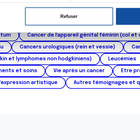
er ou retirer votre consentement à tout moment à partir de la dé
Refuser
e personnaliser le contenu et les annonces, d'offrir des fonctio
roïde et des voies respiratoires
Cancer du sein
rafic. Nous partageons également des informations sur l'utilisati
ctum
Cancer de l'appareil génital féminin (col et 
, de publicité et d'analyse, qui peuvent combiner celles-ci avec
ils ont collectées lors de votre utilisation de leurs services.
au
Cancers urologiques (rein et vessie)
Can
kin et lymphomes non hodgkiniens)
Leucémies
ments et soins
Vie après un cancer
Etre p
'expression artistique
Autres témoignages et 