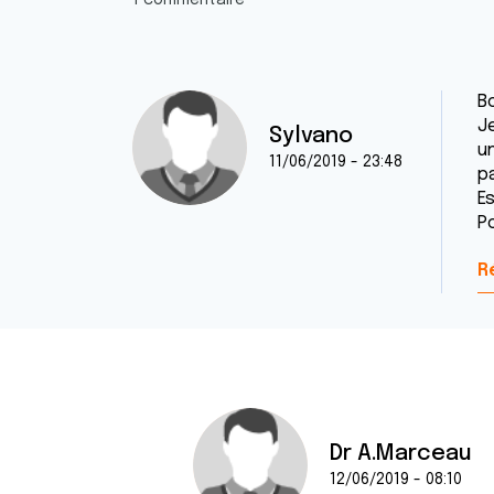
1 commentaire
B
J
Sylvano
u
11/06/2019 - 23:48
p
E
P
R
Dr A.Marceau
12/06/2019 - 08:10