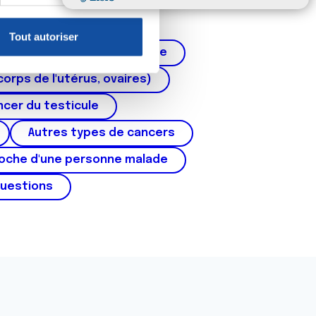
claration sur les cookies.
Tout autoriser
nnalités relatives aux médias
Cancer de la prostate
on de notre site avec nos
corps de l'utérus, ovaires)
 d'autres informations que
cer du testicule
Autres types de cancers
roche d'une personne malade
questions