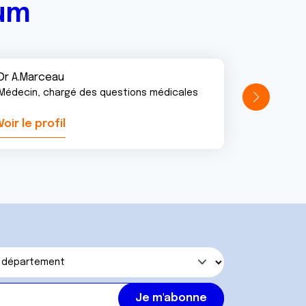
rum
Dr A.Marceau
Médecin, chargé des questions médicales
Voir le profil
Voir le pr