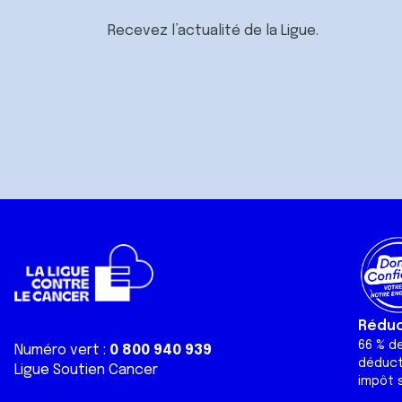
Recevez l’actualité de la Ligue.
Réduct
66 % d
Numéro vert :
0 800 940 939
déduct
Ligue Soutien Cancer
impôt s