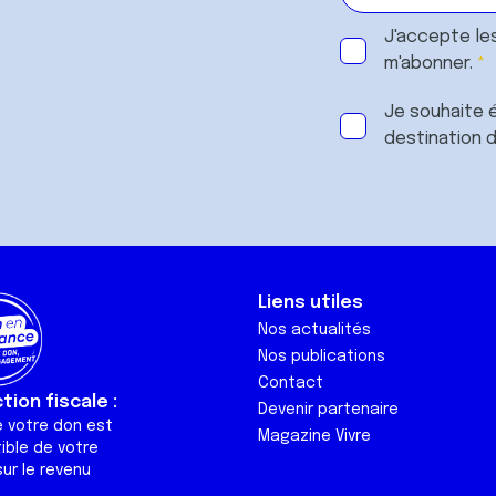
J'accepte le
m'abonner.
Je souhaite é
destination 
Liens utiles
Nos actualités
Nos publications
Contact
ion fiscale :
Devenir partenaire
e votre don est
Magazine Vivre
ible de votre
ur le revenu