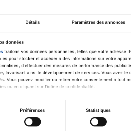
Ecrire un commentair
Détails
Paramètres des annonces
ancer une nouvelle discussion vous aurez besoin de vous 
vos données
es
traitons vos données personnelles, telles que votre adresse IP,
Se connecter
Créer un nouveau compte
es pour stocker et accéder à des informations sur votre appareil
sonnalisés, d'effectuer des mesures de performance des publicité
e, favorisant ainsi le développement de services. Vous avez le ch
ités. Vous pouvez modifier ou retirer votre consentement à tout 
es ou en cliquant sur l'icône de confidentialité.
imerions également :
tions sur votre localisation géographique qui peuvent être précis
Préférences
Statistiques
eil en l'analysant activement pour en relever les caractéristique
Thématiques
aitement de vos données personnelles et définir vos préférences