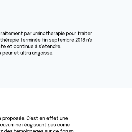
traitement par uminotherapie pour traiter
othérapie terminée fin septembre 2018 n'a
te et continue â s'etendre.
 peur et ultra angoissé.
 proposée. C'est en effet une
 cavum ne réagissant pas come
rez des témoignages sur ce forum