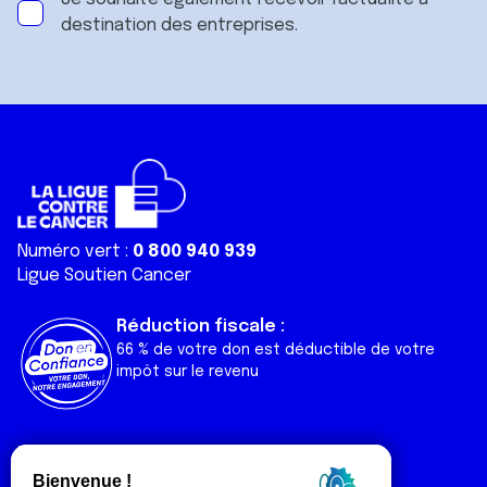
destination des entreprises.
Numéro vert :
0 800 940 939
Ligue Soutien Cancer
Réduction fiscale :
66 % de votre don est déductible de votre
impôt sur le revenu
Liens utiles
Espaces
Nos actualités
Forum