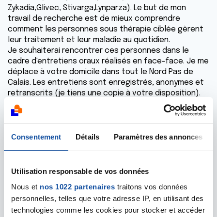
Zykadia,Glivec, Stivarga,Lynparza). Le but de mon
travail de recherche est de mieux comprendre
comment les personnes sous thérapie ciblée gèrent
leur traitement et leur maladie au quotidien.
Je souhaiterai rencontrer ces personnes dans le
cadre d'entretiens oraux réalisés en face-face. Je me
déplace à votre domicile dans tout le Nord Pas de
Calais. Les entretiens sont enregistrés, anonymes et
retranscrits (je tiens une copie à votre disposition).
Ces entretiens ne sont pas rémunérés. Je suis à
votre disposition pour en discuter de vive voix et
répondre à vos questions.Si ma recherche vous
intéresse, je vous propose de prendre un premier
Consentement
Détails
Paramètres des annonces
contact par mail à l'adresse email suivante:
recherche.doctoratlille3@gmail​.com
Je vous remercie de l'attention que vous porterez à
Utilisation responsable de vos données
ce message.
Nous et
nos 1022 partenaires
traitons vos données
Bonne journée.
personnelles, telles que votre adresse IP, en utilisant des
technologies comme les cookies pour stocker et accéder
Répondre